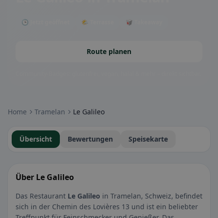
🕒 Jetzt geöffnet
🌤 Terrasse
🥡 Takeaway
Route planen
Community-Badges: glutenfrei, vegan, halal & mehr – direkt sichtbar.
Home
Tramelan
Le Galileo
Übersicht
Bewertungen
Speisekarte
Über Le Galileo
Das Restaurant
Le Galileo
in Tramelan, Schweiz, befindet
sich in der Chemin des Lovières 13 und ist ein beliebter
Treffpunkt für Feinschmecker und Genießer. Das