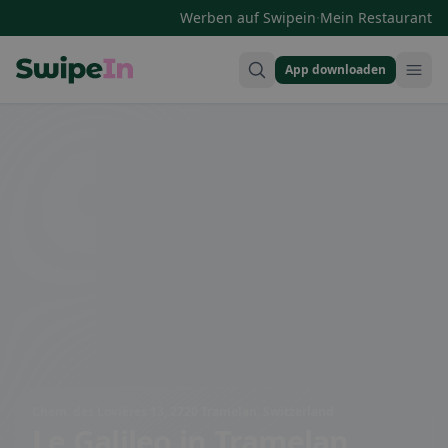
·
Werben auf Swipein
Mein Restaurant
App downloaden
Swipein Homepage
Chem. des Lovières 13, 2720 Tramelan, Switzerland
Le Galileo
in Tramelan