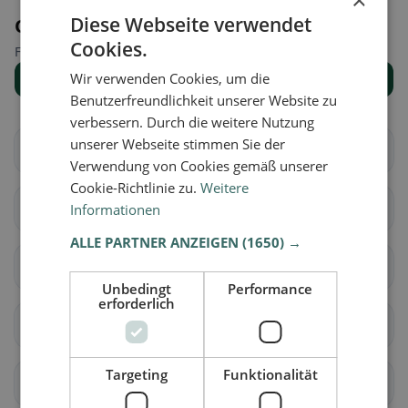
×
Diese Webseite verwendet
Orte in der Nähe
Cookies.
Finde den passenden Ort für deine Restaurantsuche.
Wir verwenden Cookies, um die
Alle Orte anzeigen
Benutzerfreundlichkeit unserer Website zu
verbessern. Durch die weitere Nutzung
unserer Webseite stimmen Sie der
Aarberg
Bargen (BE)
Verwendung von Cookies gemäß unserer
Cookie-Richtlinie zu.
Weitere
Grossaffoltern
Kallnach
Informationen
ALLE PARTNER ANZEIGEN
(1650) →
Kappelen
Lyss
Unbedingt
Performance
erforderlich
Meikirch
Radelfingen
Targeting
Funktionalität
Rapperswil (BE)
Schüpfen