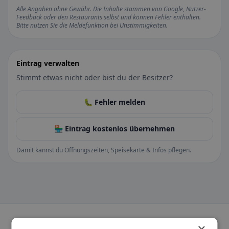
Alle Angaben ohne Gewähr. Die Inhalte stammen von Google, Nutzer-
Feedback oder den Restaurants selbst und können Fehler enthalten.
Bitte nutzen Sie die Meldefunktion bei Unstimmigkeiten.
Eintrag verwalten
Stimmt etwas nicht oder bist du der Besitzer?
🐛 Fehler melden
🏪 Eintrag kostenlos übernehmen
Damit kannst du Öffnungszeiten, Speisekarte & Infos pflegen.