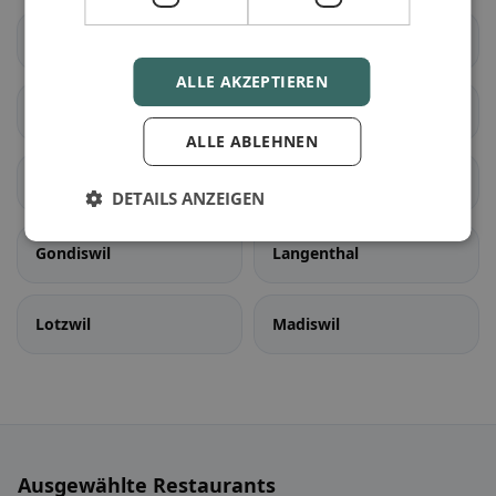
Seedorf (BE)
Aarwangen
ALLE AKZEPTIEREN
Auswil
Bannwil
ALLE ABLEHNEN
Bleienbach
Busswil bei Melchnau
DETAILS ANZEIGEN
Gondiswil
Langenthal
Lotzwil
Madiswil
Ausgewählte Restaurants