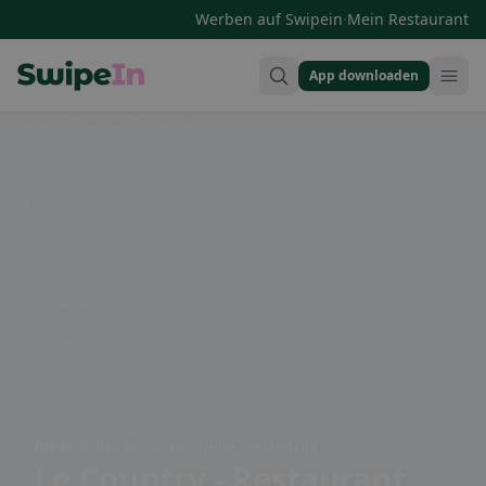
·
Werben auf Swipein
Mein Restaurant
App downloaden
Swipein Homepage
Rte de Collex 47, 1293 Bellevue, Switzerland
Le Country - Restaurant