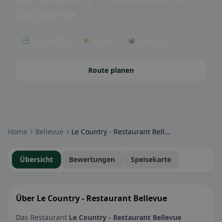
Bellevue
🕒 Jetzt geöffnet
🌤 Terrasse
🥡 Takeaway
Route planen
Community-Badges: glutenfrei, vegan, halal & mehr – direkt sichtbar.
Home
Bellevue
Le Country - Restaurant Bellevue
Übersicht
Bewertungen
Speisekarte
Über Le Country - Restaurant Bellevue
Das Restaurant
Le Country - Restaurant Bellevue