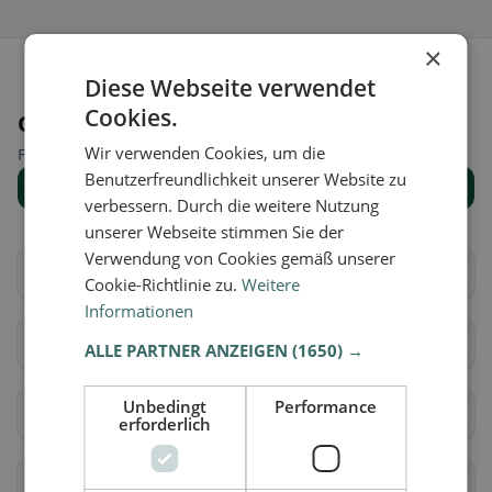
×
Diese Webseite verwendet
Cookies.
Orte in der Nähe
Wir verwenden Cookies, um die
Finde den passenden Ort für deine Restaurantsuche.
Benutzerfreundlichkeit unserer Website zu
Alle Orte anzeigen
verbessern. Durch die weitere Nutzung
unserer Webseite stimmen Sie der
Verwendung von Cookies gemäß unserer
Aire-la-Ville
Anières
Cookie-Richtlinie zu.
Weitere
Informationen
Avully
Avusy
ALLE PARTNER ANZEIGEN
(1650) →
Unbedingt
Performance
Bardonnex
Bellevue
erforderlich
Bernex
Carouge (GE)