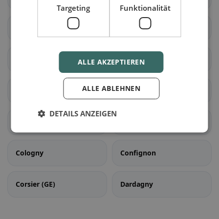
Targeting
Funktionalität
Cartigny
Céligny
Chancy
Chêne-Bougeries
ALLE AKZEPTIEREN
ALLE ABLEHNEN
Chêne-Bourg
Choulex
DETAILS ANZEIGEN
Collex-Bossy
Collonge-Bellerive
Cologny
Confignon
Corsier (GE)
Dardagny