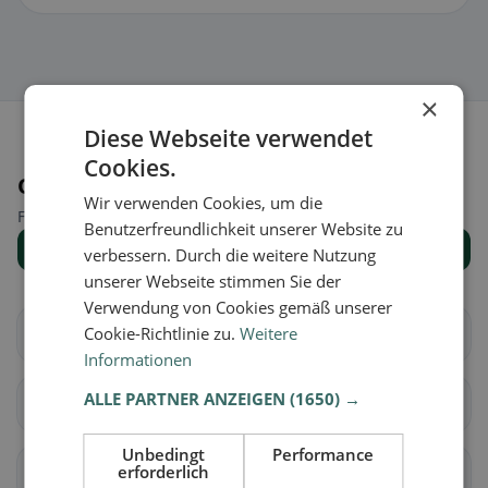
×
Diese Webseite verwendet
Cookies.
Orte in der Nähe
Wir verwenden Cookies, um die
Finde den passenden Ort für deine Restaurantsuche.
Benutzerfreundlichkeit unserer Website zu
Alle Orte anzeigen
verbessern. Durch die weitere Nutzung
unserer Webseite stimmen Sie der
Verwendung von Cookies gemäß unserer
Cookie-Richtlinie zu.
Weitere
Brig-Glis
Eggerberg
Informationen
ALLE PARTNER ANZEIGEN
(1650) →
Naters
Ried-Brig
Unbedingt
Performance
erforderlich
Simplon
Termen