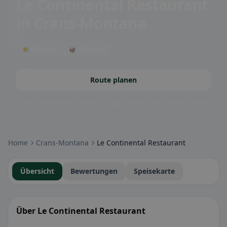
Le Continental Restaurant
in Crans-Montana
🌤 Terrasse
🥡 Takeaway
Route planen
Community-Badges: glutenfrei, vegan, halal & mehr – direkt sichtbar.
Home
Crans-Montana
Le Continental Restaurant
Übersicht
Bewertungen
Speisekarte
Über Le Continental Restaurant