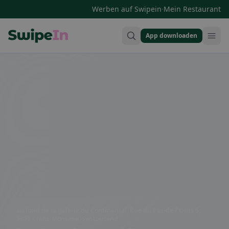
·
Werben auf Swipein
Mein Restaurant
App downloaden
Swipein Homepage
au fond de la galerie du Continental, Rue du Pas-de-l'Ours 5,
3963 Crans-Montana, Switzerland