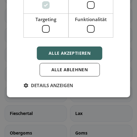
Zwischbergen
Ardon
Targeting
Funktionalität
Liddes
Orsières
ALLE AKZEPTIEREN
Sembrancher
Val de Bagnes
ALLE ABLEHNEN
Bellwald
Binn
DETAILS ANZEIGEN
Ernen
Fiesch
Fieschertal
Lax
Obergoms
Goms