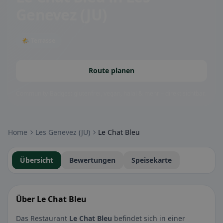
Genevez (JU)
🌤 Terrasse
Route planen
Community-Badges: glutenfrei, vegan, halal & mehr – direkt sichtbar.
Home
Les Genevez (JU)
Le Chat Bleu
Übersicht
Bewertungen
Speisekarte
Über Le Chat Bleu
Das Restaurant
Le Chat Bleu
befindet sich in einer