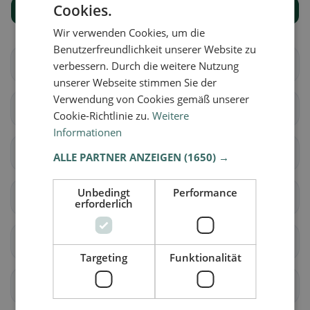
Cookies.
Alle Orte anzeigen
Wir verwenden Cookies, um die
Benutzerfreundlichkeit unserer Website zu
Boécourt
Bourrignon
verbessern. Durch die weitere Nutzung
unserer Webseite stimmen Sie der
Verwendung von Cookies gemäß unserer
Châtillon (JU)
Courchapoix
Cookie-Richtlinie zu.
Weitere
Informationen
Courrendlin
Courroux
ALLE PARTNER ANZEIGEN
(1650) →
Unbedingt
Performance
Courtételle
Delsberg
erforderlich
Develier
Ederswiler
Targeting
Funktionalität
Mervelier
Mettembert