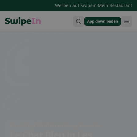
·
Werben auf Swipein
Mein Restaurant
App downloaden
Swipein Homepage
Bas du Village 36B, 2714 Les Genevez, Switzerland
Le Chat Bleu
in Les