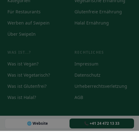
Kategorien
Vegetarische Ernährung
Für Restaurants
Glutenfreie Ernährung
Werben auf Swipein
Halal Ernährung
Über SwipeIn
WAS IST...?
RECHTLICHES
Was ist Vegan?
Impressum
Was ist Vegetarisch?
Datenschutz
Was ist Glutenfrei?
Urheberrechtsverletzung
Was ist Halal?
AGB
🌐 Website
📞 +41 24 472 13 33
© 2026
DE
EN
IT