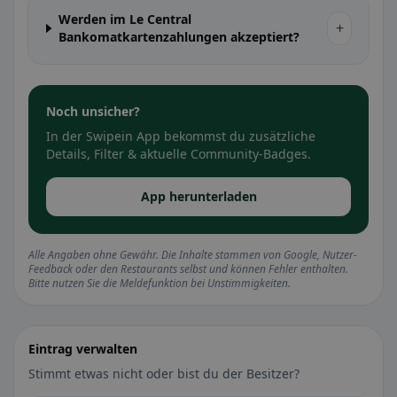
Werden im Le Central
+
Bankomatkartenzahlungen akzeptiert?
Noch unsicher?
In der Swipein App bekommst du zusätzliche
Details, Filter & aktuelle Community-Badges.
App herunterladen
Alle Angaben ohne Gewähr. Die Inhalte stammen von Google, Nutzer-
Feedback oder den Restaurants selbst und können Fehler enthalten.
Bitte nutzen Sie die Meldefunktion bei Unstimmigkeiten.
Eintrag verwalten
Stimmt etwas nicht oder bist du der Besitzer?