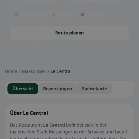
🕒 Jetzt geöffnet
🌤 Terrasse
🥡 Takeaway
Route planen
Community-Badges: glutenfrei, vegan, halal & mehr – direkt sichtbar.
Home
Massongex
Le Central
Übersicht
Bewertungen
Speisekarte
Über Le Central
Das Restaurant
Le Central
befindet sich in der
malerischen Stadt Massongex in der Schweiz und bietet
eine vielfältige und köstliche Auswahl an Gerichten. Die