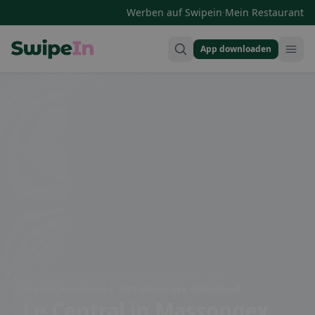
·
Werben auf Swipein
Mein Restaurant
App downloaden
Swipein Homepage
Rue du Comte Riant 4, 1869 Massongex, Switzerland
Le Central
in Massongex