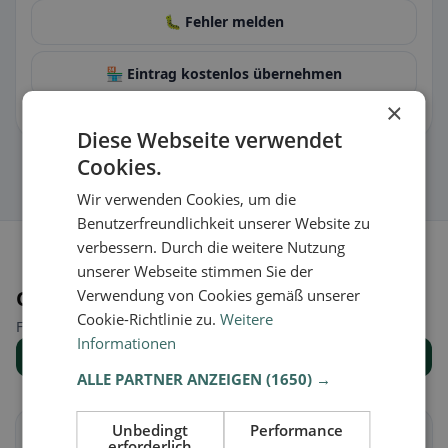
🐛 Fehler melden
🏪 Eintrag kostenlos übernehmen
×
Damit kannst du Öffnungszeiten, Speisekarte & Infos pflegen.
Diese Webseite verwendet
Cookies.
Wir verwenden Cookies, um die
Benutzerfreundlichkeit unserer Website zu
verbessern. Durch die weitere Nutzung
unserer Webseite stimmen Sie der
Orte in der Nähe
Verwendung von Cookies gemäß unserer
Cookie-Richtlinie zu.
Weitere
Finde den passenden Ort für deine Restaurantsuche.
Informationen
Alle Orte anzeigen
ALLE PARTNER ANZEIGEN
(1650) →
Unbedingt
Performance
Brig-Glis
Eggerberg
erforderlich