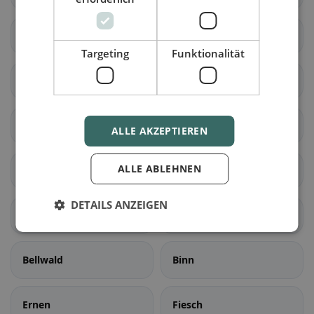
Naters
Ried-Brig
Targeting
Funktionalität
Simplon
Termen
Zwischbergen
Ardon
ALLE AKZEPTIEREN
ALLE ABLEHNEN
Liddes
Orsières
DETAILS ANZEIGEN
Sembrancher
Val de Bagnes
Bellwald
Binn
Ernen
Fiesch