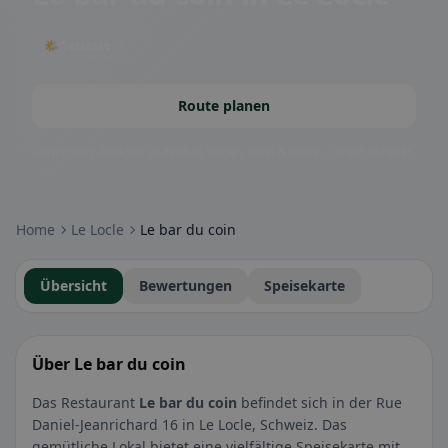
🌤 Terrasse
Route planen
Community-Badges: glutenfrei, vegan, halal & mehr – direkt sichtbar.
Home
Le Locle
Le bar du coin
Übersicht
Bewertungen
Speisekarte
Über Le bar du coin
Das Restaurant
Le bar du coin
befindet sich in der Rue
Daniel-Jeanrichard 16 in Le Locle, Schweiz. Das
gemütliche Lokal bietet eine vielfältige Speisekarte mit