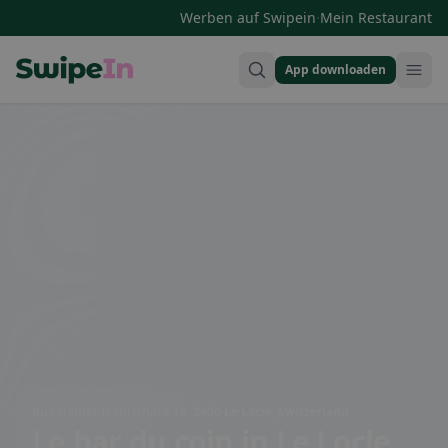
·
Werben auf Swipein
Mein Restaurant
App downloaden
Swipein Homepage
Rue Daniel-Jeanrichard 16, 2400 Le Locle, Switzerland
Le bar du coin
in Le Locle