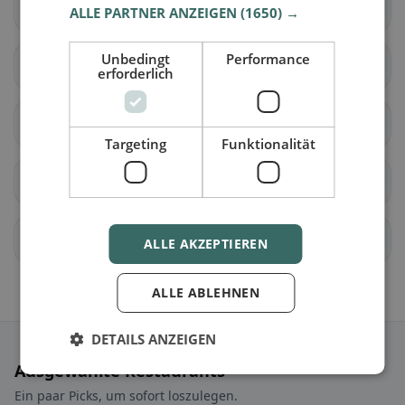
Cornaux
Cressier (NE)
ALLE PARTNER ANZEIGEN
(1650) →
Unbedingt
Performance
Enges
Hauterive (NE)
erforderlich
Landern
Lignières
Targeting
Funktionalität
Neuenburg
Saint-Blaise
La Tène
Val-de-Ruz
ALLE AKZEPTIEREN
ALLE ABLEHNEN
DETAILS ANZEIGEN
Ausgewählte Restaurants
Ein paar Picks, um sofort loszulegen.