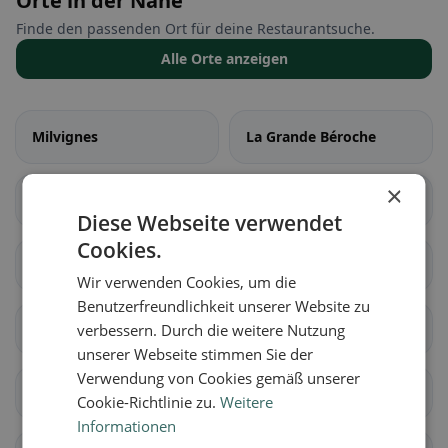
Orte in der Nähe
Finde den passenden Ort für deine Restaurantsuche.
Alle Orte anzeigen
Milvignes
La Grande Béroche
×
La Chaux-de-Fonds
Les Planchettes
Diese Webseite verwendet
Cookies.
La Sagne
La Brévine
Wir verwenden Cookies, um die
Benutzerfreundlichkeit unserer Website zu
Le Cerneux-Péquignot
La Chaux-du-Milieu
verbessern. Durch die weitere Nutzung
unserer Webseite stimmen Sie der
Verwendung von Cookies gemäß unserer
Le Locle
Les Ponts-de-Martel
Cookie-Richtlinie zu.
Weitere
Informationen