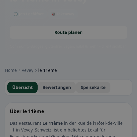
🕒 Jetzt geöffnet
🥡 Takeaway
Route planen
Community-Badges: glutenfrei, vegan, halal & mehr – direkt sichtbar.
Home
Vevey
le 11ème
Übersicht
Bewertungen
Speisekarte
Über le 11ème
Das Restaurant
Le 11ème
in der Rue de l'Hôtel-de-Ville
11 in Vevey, Schweiz, ist ein beliebtes Lokal für
Feinschmecker und Genießer. Mit seiner modernen