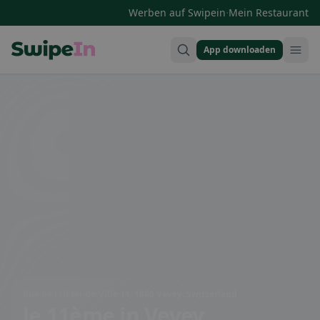
·
Werben auf Swipein
Mein Restaurant
App downloaden
Swipein Homepage
Rue de l'Hôtel-de-Ville 11, 1800 Vevey, Switzerland
le 11ème
in Vevey