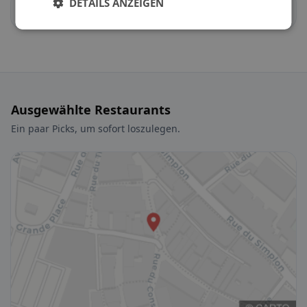
DETAILS ANZEIGEN
Bougy-Villars
Féchy
Ausgewählte Restaurants
Ein paar Picks, um sofort loszulegen.