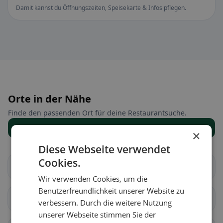
Damit kannst du Öffnungszeiten, Speisekarte & Infos pflegen.
Orte in der Nähe
Finde den passenden Ort für deine Restaurantsuche.
Alle Orte anzeigen
×
Diese Webseite verwendet
Cookies.
Bex
Chessel
Wir verwenden Cookies, um die
Benutzerfreundlichkeit unserer Website zu
Corbeyrier
Gryon
verbessern. Durch die weitere Nutzung
unserer Webseite stimmen Sie der