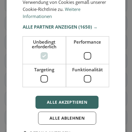
Verwendung von Cookies gemäß unserer
Lavey-Morcles
Leysin
Cookie-Richtlinie zu.
Weitere
Informationen
Noville
Ollon
ALLE PARTNER ANZEIGEN
(1650) →
Unbedingt
Performance
Ormont-Dessous
Ormont-Dessus
erforderlich
Rennaz
Roche (VD)
Targeting
Funktionalität
Villeneuve (VD)
Yvorne
Aubonne
Ballens
ALLE AKZEPTIEREN
Berolle
Bière
ALLE ABLEHNEN