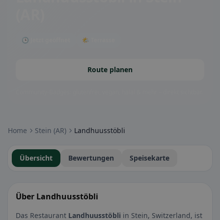
(AR)
🕒 Jetzt geöffnet
🌤 Terrasse
Route planen
Community-Badges: glutenfrei, vegan, halal & mehr – direkt sichtbar.
Home
Stein (AR)
Landhuusstöbli
Übersicht
Bewertungen
Speisekarte
Über Landhuusstöbli
Das Restaurant
Landhuusstöbli
in Stein, Switzerland, ist