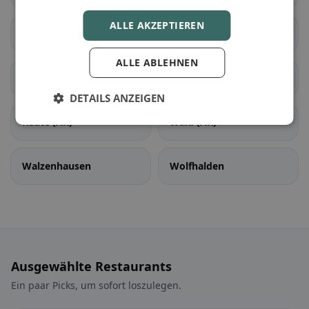
ALLE AKZEPTIEREN
Grub (AR)
Heiden
ALLE ABLEHNEN
Lutzenberg
Rehetobel
DETAILS ANZEIGEN
Reute (AR)
Wald (AR)
Walzenhausen
Wolfhalden
Ausgewählte Restaurants
Ein paar Picks, um sofort loszulegen.