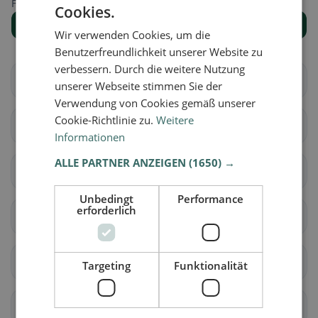
Finde den passenden Ort für deine Restaurantsuche.
Cookies.
Alle Orte anzeigen
Wir verwenden Cookies, um die
Benutzerfreundlichkeit unserer Website zu
verbessern. Durch die weitere Nutzung
Herisau
Hundwil
unserer Webseite stimmen Sie der
Verwendung von Cookies gemäß unserer
Cookie-Richtlinie zu.
Weitere
Schönengrund
Schwellbrunn
Informationen
ALLE PARTNER ANZEIGEN
(1650) →
Stein (AR)
Urnäsch
Unbedingt
Performance
erforderlich
Waldstatt
Bühler
Gais
Speicher
Targeting
Funktionalität
Teufen (AR)
Trogen