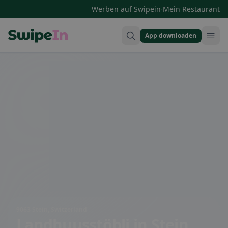
·
Werben auf Swipein
Mein Restaurant
App downloaden
Swipein Homepage
9063 Stein, Switzerland
Landhuusstöbli
in Stein