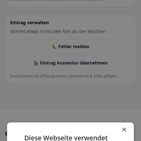
Eintrag verwalten
Stimmt etwas nicht oder bist du der Besitzer?
🐛 Fehler melden
🏪 Eintrag kostenlos übernehmen
Damit kannst du Öffnungszeiten, Speisekarte & Infos pflegen.
×
Orte in der Nähe
Diese Webseite verwendet