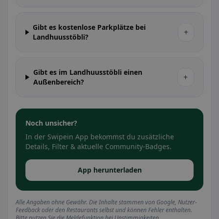
Gibt es kostenlose Parkplätze bei
+
Landhuusstöbli?
Gibt es im Landhuusstöbli einen
+
Außenbereich?
Noch unsicher?
In der Swipein App bekommst du zusätzliche
Details, Filter & aktuelle Community-Badges.
App herunterladen
Alle Angaben ohne Gewähr. Die Inhalte stammen von Google, Nutzer-
Feedback oder den Restaurants selbst und können Fehler enthalten.
Bitte nutzen Sie die Meldefunktion bei Unstimmigkeiten.