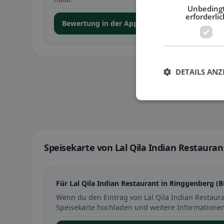
Unbeding
erforderlic
Bewertung in der App abgeben
DETAILS ANZ
Speisekarte von Lal Qila Indian Restauran
Für Lal Qila Indian Restaurant in Ringgenberg (B
Wenn du den Eintrag von Lal Qila Indian Restaur
Speisekarte hochladen und weitere Informationen