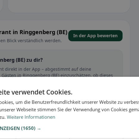
rant in Ringgenberg (BE)
In der App bewerten
en Blick verständlich werden.
nberg (BE) zu dir?
ant direkt in der App – abgestimmt auf deine
 Gästen in Ringgenberg (BE) einzuschätzen, ob dieses
ite verwendet Cookies.
🕌 Halal
okies, um die Benutzerfreundlichkeit unserer Website zu verbes
unserer Webseite stimmen Sie der Verwendung von Cookies gem
 zu.
Weitere Informationen
t
ANZEIGEN
(1650) →
– besonders bei glutenfrei, vegan, vegetarisch oder