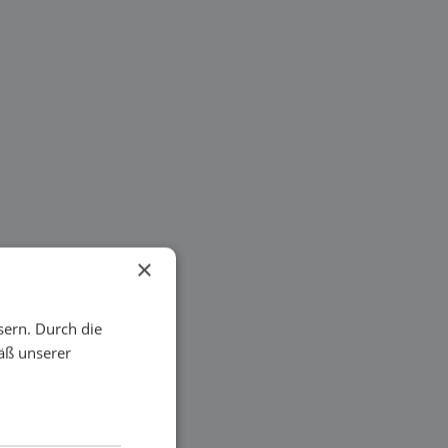
×
sern. Durch die
äß unserer