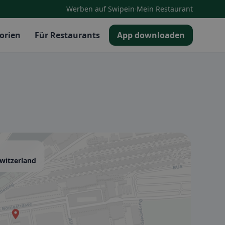
·
Werben auf Swipein
Mein Restaurant
orien
Für Restaurants
App downloaden
Switzerland