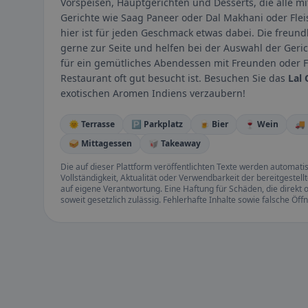
Vorspeisen, Hauptgerichten und Desserts, die alle mi
Gerichte wie Saag Paneer oder Dal Makhani oder Flei
hier ist für jeden Geschmack etwas dabei. Die freun
gerne zur Seite und helfen bei der Auswahl der Geri
für ein gemütliches Abendessen mit Freunden oder 
Restaurant oft gut besucht ist. Besuchen Sie das
Lal 
exotischen Aromen Indiens verzaubern!
🌞 Terrasse
🅿️ Parkplatz
🍺 Bier
🍷 Wein
🚚
🥪 Mittagessen
🥡 Takeaway
Die auf dieser Plattform veröffentlichten Texte werden automatisie
Vollständigkeit, Aktualität oder Verwendbarkeit der bereitgeste
auf eigene Verantwortung. Eine Haftung für Schäden, die direkt o
soweit gesetzlich zulässig. Fehlerhafte Inhalte sowie falsche Ö