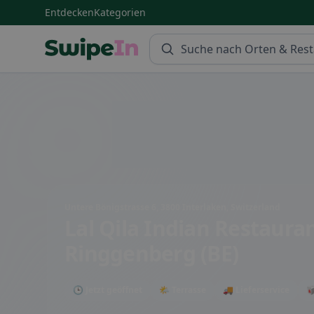
Entdecken
Kategorien
Swipein Homepage
Untere Bönigstrasse 6, 3800 Interlaken, Switzerland
Lal Qila Indian Restaura
Ringgenberg (BE)
🕒 Jetzt geöffnet
🌤 Terrasse
🚚 Lieferservice
