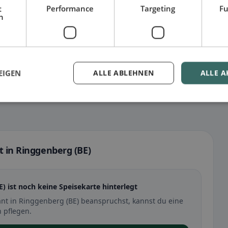
t
Performance
Targeting
Fu
h
EIGEN
ALLE ABLEHNEN
ALLE A
t in Ringgenberg (BE)
E) ist noch keine Speisekarte hinterlegt
ant in Ringgenberg (BE) beanspruchst, kannst du eine
 pflegen.