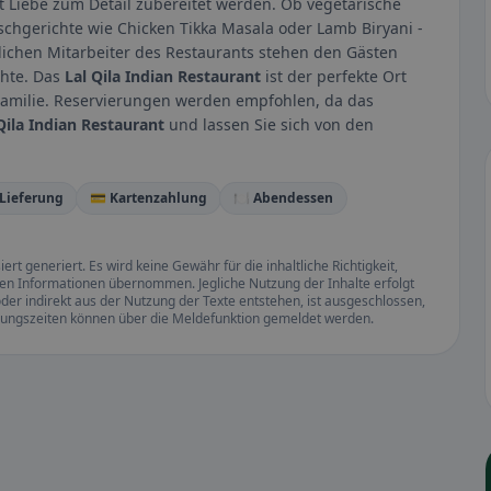
t Liebe zum Detail zubereitet werden. Ob vegetarische
schgerichte wie Chicken Tikka Masala oder Lamb Biryani -
dlichen Mitarbeiter des Restaurants stehen den Gästen
chte. Das
Lal Qila Indian Restaurant
ist der perfekte Ort
Familie. Reservierungen werden empfohlen, da das
Qila Indian Restaurant
und lassen Sie sich von den
 Lieferung
💳 Kartenzahlung
🍽️ Abendessen
rt generiert. Es wird keine Gewähr für die inhaltliche Richtigkeit,
llten Informationen übernommen. Jegliche Nutzung der Inhalte erfolgt
der indirekt aus der Nutzung der Texte entstehen, ist ausgeschlossen,
ffnungszeiten können über die Meldefunktion gemeldet werden.