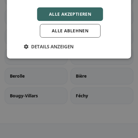
ALLE AKZEPTIEREN
Rennaz
Roche (VD)
ALLE ABLEHNEN
Villeneuve (VD)
Yvorne
DETAILS ANZEIGEN
Aubonne
Ballens
Berolle
Bière
Bougy-Villars
Féchy