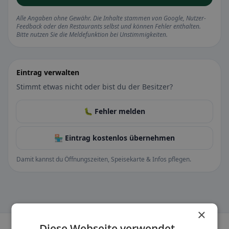
Alle Angaben ohne Gewähr. Die Inhalte stammen von Google, Nutzer-
Feedback oder den Restaurants selbst und können Fehler enthalten.
Bitte nutzen Sie die Meldefunktion bei Unstimmigkeiten.
Eintrag verwalten
Stimmt etwas nicht oder bist du der Besitzer?
🐛 Fehler melden
🏪 Eintrag kostenlos übernehmen
Damit kannst du Öffnungszeiten, Speisekarte & Infos pflegen.
×
Diese Webseite verwendet