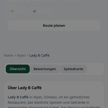
🌤 Terrasse
🥡 Takeaway
Route planen
Community-Badges: glutenfrei, vegan, halal & mehr – direkt sichtbar.
Home
Nyon
Lady B Caffè
Übersicht
Bewertungen
Speisekarte
Über Lady B Caffè
Lady B Caffè
in Nyon, Schweiz, ist ein gemütliches
Restaurant, das köstliche Speisen und Getränke in
entspannter Atmosphäre bietet. Das Restaurant befindet