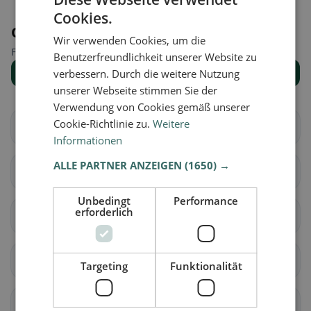
Cookies.
Orte in der Nähe
Wir verwenden Cookies, um die
Finde den passenden Ort für deine Restaurantsuche.
Benutzerfreundlichkeit unserer Website zu
Alle Orte anzeigen
verbessern. Durch die weitere Nutzung
unserer Webseite stimmen Sie der
Verwendung von Cookies gemäß unserer
Cookie-Richtlinie zu.
Weitere
Bex
Chessel
Informationen
ALLE PARTNER ANZEIGEN
(1650) →
Corbeyrier
Gryon
Unbedingt
Performance
erforderlich
Lavey-Morcles
Leysin
Noville
Ollon
Targeting
Funktionalität
Ormont-Dessous
Ormont-Dessus