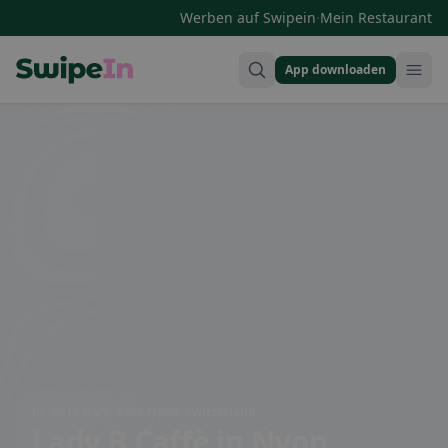
·
Werben auf Swipein
Mein Restaurant
App downloaden
Swipein Homepage
Pl. de la Gare, 1260 Nyon, Switzerland
Lady B Caffè
in Nyon