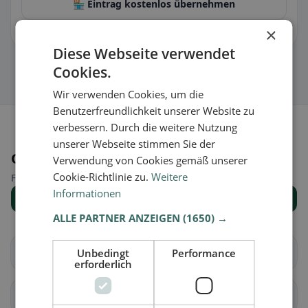
🏪 Eintrag kostenlos übernehmen
×
Damit kannst du Öffnungszeiten, Speisekarte & Infos pflegen.
Diese Webseite verwendet
Cookies.
Wir verwenden Cookies, um die
Benutzerfreundlichkeit unserer Website zu
verbessern. Durch die weitere Nutzung
unserer Webseite stimmen Sie der
Orte in der Nähe
Verwendung von Cookies gemäß unserer
Cookie-Richtlinie zu.
Weitere
Finde den passenden Ort für deine Restaurantsuche.
Informationen
Alle Orte anzeigen
ALLE PARTNER ANZEIGEN
(1650) →
Altendorf
Waltenstein
Unbedingt
Performance
erforderlich
Aeugst am Albis
Affoltern am Albis