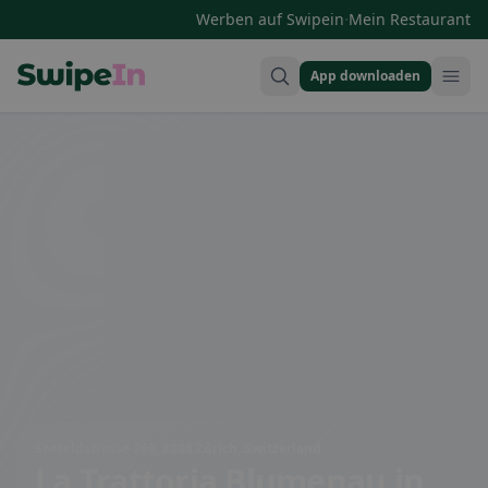
·
Werben auf Swipein
Mein Restaurant
App downloaden
Swipein Homepage
Seefeldstrasse 269, 8008 Zürich, Switzerland
La Trattoria Blumenau
in