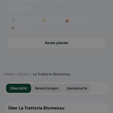
Zürich
🕒 Jetzt geöffnet
🌤 Terrasse
🚚 Lieferservice
🥡 Takeaway
Route planen
Community-Badges: glutenfrei, vegan, halal & mehr – direkt sichtbar.
Home
Zürich
La Trattoria Blumenau
Übersicht
Bewertungen
Speisekarte
Über La Trattoria Blumenau