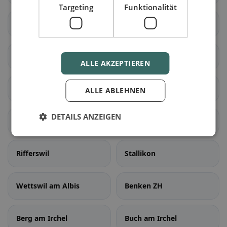
Targeting
Funktionalität
Bonstetten
Hausen am Albis
Hedingen
Kappel am Albis
ALLE AKZEPTIEREN
Knonau
Maschwanden
ALLE ABLEHNEN
DETAILS ANZEIGEN
Mettmenstetten
Obfelden
Rifferswil
Stallikon
Wettswil am Albis
Benken ZH
Berg am Irchel
Buch am Irchel