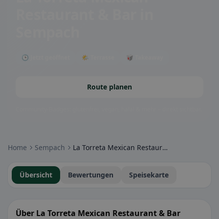
Restaurant & Bar
in
Sempach
🕒 Jetzt geöffnet
🌤 Terrasse
🥡 Takeaway
Route planen
Community-Badges: glutenfrei, vegan, halal & mehr – direkt sichtbar.
Home
Sempach
La Torreta Mexican Restaurant & Bar
Übersicht
Bewertungen
Speisekarte
Über La Torreta Mexican Restaurant & Bar