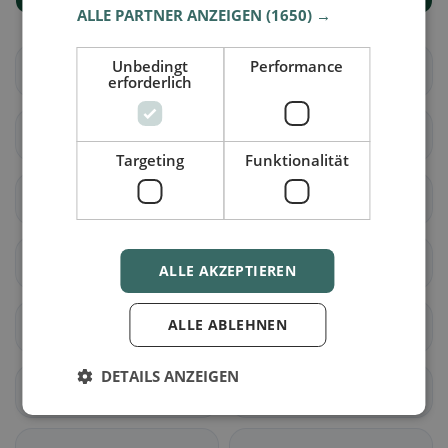
ALLE PARTNER ANZEIGEN
(1650) →
Unbedingt
Performance
Schlierbach
Fischbach
erforderlich
Doppleschwand
Entlebuch
Targeting
Funktionalität
Hasle (LU)
Romoos
Schüpfheim
Werthenstein
ALLE AKZEPTIEREN
ALLE ABLEHNEN
Escholzmatt-Marbach
Aesch (LU)
DETAILS ANZEIGEN
Ballwil
Emmen