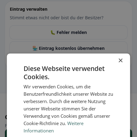
Eintrag verwalten
Stimmt etwas nicht oder bist du der Besitzer?
🐛 Fehler melden
🏪 Eintrag kostenlos übernehmen
×
Damit kannst du Öffnungszeiten, Speisekarte & Infos pflegen.
Diese Webseite verwendet
Cookies.
Wir verwenden Cookies, um die
Benutzerfreundlichkeit unserer Website zu
verbessern. Durch die weitere Nutzung
unserer Webseite stimmen Sie der
Orte in der Nähe
Verwendung von Cookies gemäß unserer
Cookie-Richtlinie zu.
Weitere
Finde den passenden Ort für deine Restaurantsuche.
Informationen
Alle Orte anzeigen