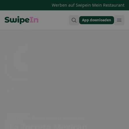
·
Werben auf Swipein
Mein Restaurant
App downloaden
Swipein Homepage
Stadtstrasse 47, 6204 Sempach, Switzerland
La Torreta Mexican