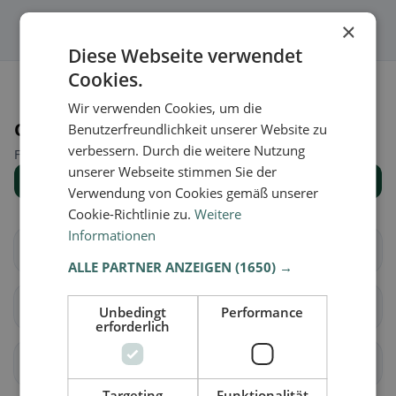
×
Diese Webseite verwendet
Cookies.
Wir verwenden Cookies, um die
Orte in der Nähe
Benutzerfreundlichkeit unserer Website zu
verbessern. Durch die weitere Nutzung
Finde den passenden Ort für deine Restaurantsuche.
unserer Webseite stimmen Sie der
Alle Orte anzeigen
Verwendung von Cookies gemäß unserer
Cookie-Richtlinie zu.
Weitere
Informationen
Aire-la-Ville
Anières
ALLE PARTNER ANZEIGEN
(1650) →
Avully
Avusy
Unbedingt
Performance
erforderlich
Bardonnex
Bellevue
Targeting
Funktionalität