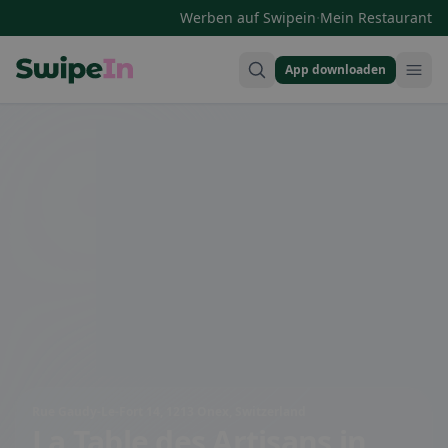
·
Werben auf Swipein
Mein Restaurant
App downloaden
Swipein Homepage
Rue Gaudy-Le-Fort 14, 1213 Onex, Switzerland
La Table des Artisans
in