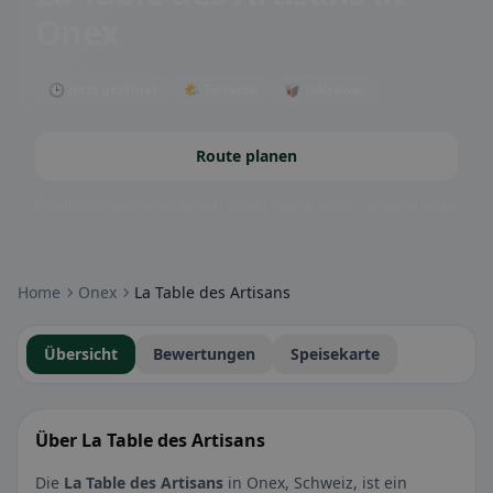
Onex
🕒 Jetzt geöffnet
🌤 Terrasse
🥡 Takeaway
Route planen
Community-Badges: glutenfrei, vegan, halal & mehr – direkt sichtbar.
Home
Onex
La Table des Artisans
Übersicht
Bewertungen
Speisekarte
Über La Table des Artisans
Die
La Table des Artisans
in Onex, Schweiz, ist ein