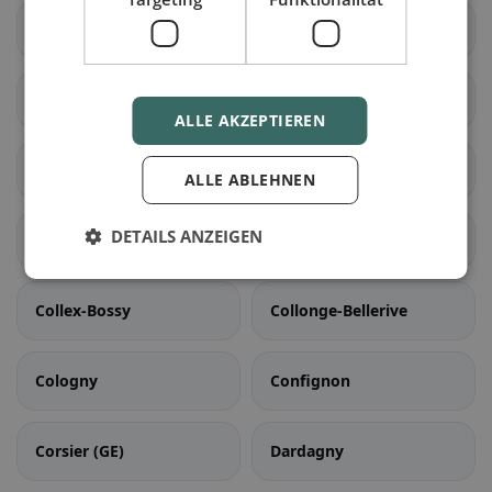
Bernex
Carouge (GE)
Cartigny
Céligny
ALLE AKZEPTIEREN
Chancy
Chêne-Bougeries
ALLE ABLEHNEN
DETAILS ANZEIGEN
Chêne-Bourg
Choulex
Collex-Bossy
Collonge-Bellerive
Cologny
Confignon
Corsier (GE)
Dardagny