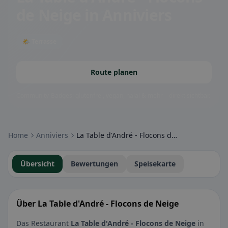
de Neige
in Anniviers
🌤 Terrasse
Route planen
Community-Badges: glutenfrei, vegan, halal & mehr – direkt sichtbar.
Home
Anniviers
La Table d'André - Flocons de Neige
Übersicht
Bewertungen
Speisekarte
Über La Table d'André - Flocons de Neige
Das Restaurant
La Table d'André - Flocons de Neige
in