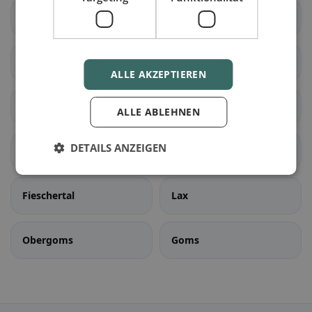
Liddes
Orsières
Sembrancher
Val de Bagnes
ALLE AKZEPTIEREN
Bellwald
Binn
ALLE ABLEHNEN
DETAILS ANZEIGEN
Ernen
Fiesch
Fieschertal
Lax
Obergoms
Goms