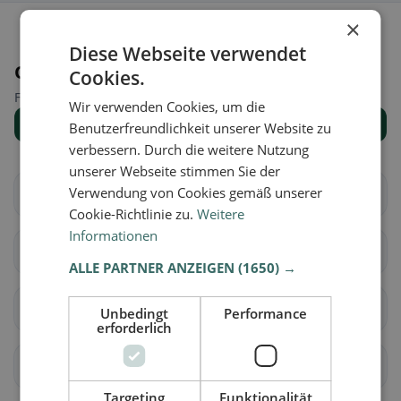
×
Diese Webseite verwendet
Orte in der Nähe
Cookies.
Finde den passenden Ort für deine Restaurantsuche.
Wir verwenden Cookies, um die
Alle Orte anzeigen
Benutzerfreundlichkeit unserer Website zu
verbessern. Durch die weitere Nutzung
unserer Webseite stimmen Sie der
Verwendung von Cookies gemäß unserer
Brig-Glis
Eggerberg
Cookie-Richtlinie zu.
Weitere
Informationen
Naters
Ried-Brig
ALLE PARTNER ANZEIGEN
(1650) →
Simplon
Termen
Unbedingt
Performance
erforderlich
Zwischbergen
Ardon
Targeting
Funktionalität