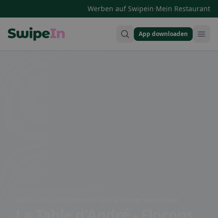
·
Werben auf Swipein
Mein Restaurant
App downloaden
Swipein Homepage
Rte des Amis de la Nature 6, 3961 Grimentz, Switzerland
La Table d'André - Flocons