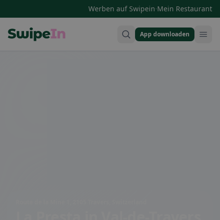
·
Werben auf Swipein
Mein Restaurant
App downloaden
Swipein Homepage
Route de la Mine 1, 2105 Travers, Switzerland
La Presta
in Val-de-Travers