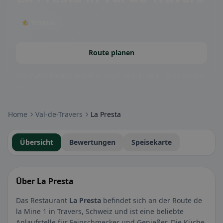
🌤 Terrasse
Route planen
Community-Badges: glutenfrei, vegan, halal & mehr – direkt sichtbar.
Home
Val-de-Travers
La Presta
Übersicht
Bewertungen
Speisekarte
Über La Presta
Das Restaurant
La Presta
befindet sich an der Route de
la Mine 1 in Travers, Schweiz und ist eine beliebte
Anlaufstelle für Feinschmecker und Genießer. Die Küche