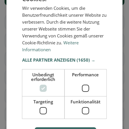
Wir verwenden Cookies, um die
Benutzerfreundlichkeit unserer Website zu
verbessern. Durch die weitere Nutzung
Milvignes
La Grande Béroche
unserer Webseite stimmen Sie der
Verwendung von Cookies gemäß unserer
La Chaux-de-Fonds
Les Planchettes
Cookie-Richtlinie zu.
Weitere
Informationen
La Sagne
La Brévine
ALLE PARTNER ANZEIGEN
(1650) →
Unbedingt
Performance
Le Cerneux-Péquignot
La Chaux-du-Milieu
erforderlich
Le Locle
Les Ponts-de-Martel
Targeting
Funktionalität
Cornaux
Cressier (NE)