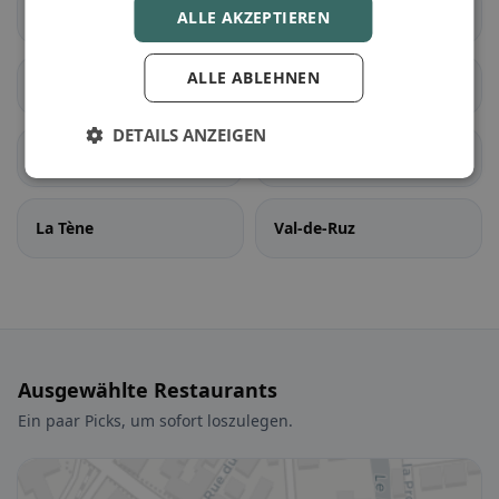
Enges
Hauterive (NE)
ALLE AKZEPTIEREN
ALLE ABLEHNEN
Landern
Lignières
DETAILS ANZEIGEN
Neuenburg
Saint-Blaise
La Tène
Val-de-Ruz
Ausgewählte Restaurants
Ein paar Picks, um sofort loszulegen.