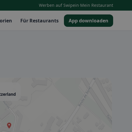
·
Werben auf Swipein
Mein Restaurant
orien
Für Restaurants
App downloaden
tzerland