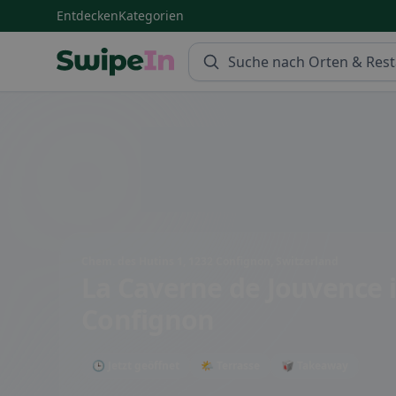
Entdecken
Kategorien
Swipein Homepage
Chem. des Hutins 1, 1232 Confignon, Switzerland
La Caverne de Jouvence
Confignon
🕒 Jetzt geöffnet
🌤 Terrasse
🥡 Takeaway