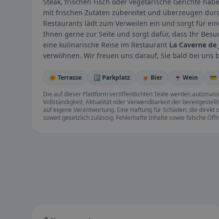
Steak, frischen Fisch oder vegetarische Gerichte hab
mit frischen Zutaten zubereitet und überzeugen dur
Restaurants lädt zum Verweilen ein und sorgt für e
Ihnen gerne zur Seite und sorgt dafür, dass Ihr Bes
eine kulinarische Reise im Restaurant
La Caverne de
verwöhnen. Wir freuen uns darauf, Sie bald bei uns 
🌞 Terrasse
🅿️ Parkplatz
🍺 Bier
🍷 Wein
💳
Die auf dieser Plattform veröffentlichten Texte werden automatisie
Vollständigkeit, Aktualität oder Verwendbarkeit der bereitgeste
auf eigene Verantwortung. Eine Haftung für Schäden, die direkt o
soweit gesetzlich zulässig. Fehlerhafte Inhalte sowie falsche Ö