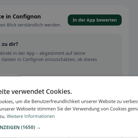
e in Confignon
In der App bewerten
en Blick verständlich werden.
 zu dir?
direkt in der App – abgestimmt auf deine
 Gästen in Confignon einzuschätzen, ob dieses
🕌 Halal
ite verwendet Cookies.
okies, um die Benutzerfreundlichkeit unserer Website zu verbes
t
unserer Webseite stimmen Sie der Verwendung von Cookies gem
 zu.
Weitere Informationen
– besonders bei glutenfrei, vegan, vegetarisch oder
ANZEIGEN
(1650) →