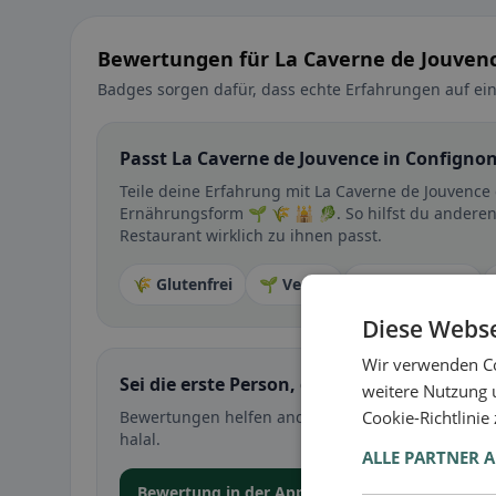
Bewertungen für La Caverne de Jouvenc
Badges sorgen dafür, dass echte Erfahrungen auf ein
Passt La Caverne de Jouvence in Confignon
Teile deine Erfahrung mit La Caverne de Jouvence 
Ernährungsform 🌱 🌾 🕌 🥬. So hilfst du anderen
Restaurant wirklich zu ihnen passt.
🌾 Glutenfrei
🌱 Vegan
🥕 Vegetarisch
Diese Webse
Wir verwenden Co
Sei die erste Person, die ihre Erfahrung teil
weitere Nutzung 
Cookie-Richtlinie
Bewertungen helfen anderen bei der Entscheidung 
halal.
ALLE PARTNER 
Bewertung in der App abgeben