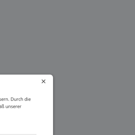
×
sern. Durch die
äß unserer