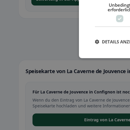
Unbeding
erforderlic
DETAILS ANZ
Speisekarte von La Caverne de Jouvence 
Für La Caverne de Jouvence in Confignon ist noc
Wenn du den Eintrag von La Caverne de Jouvence
Speisekarte hochladen und weitere Informationen
Eintrag von La Cavern