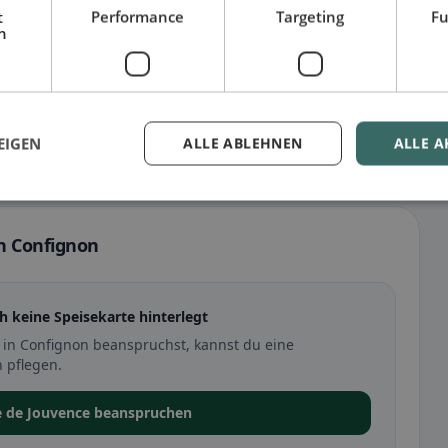
t
Performance
Targeting
Fu
h
EIGEN
ALLE ABLEHNEN
ALLE A
in Confignon
h keine Speisekarte hinterlegt
 in Confignon beanspruchst, kannst du eine
 pflegen.
e de Jouvence beanspruchen