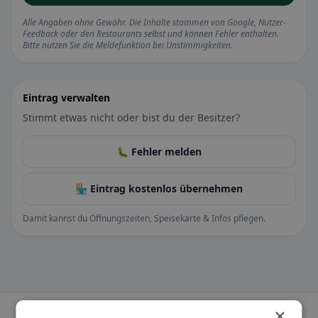
Alle Angaben ohne Gewähr. Die Inhalte stammen von Google, Nutzer-
Feedback oder den Restaurants selbst und können Fehler enthalten.
Bitte nutzen Sie die Meldefunktion bei Unstimmigkeiten.
Eintrag verwalten
Stimmt etwas nicht oder bist du der Besitzer?
🐛 Fehler melden
🏪 Eintrag kostenlos übernehmen
Damit kannst du Öffnungszeiten, Speisekarte & Infos pflegen.
×