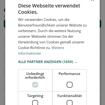
Diese Webseite verwendet
Orte in der Nähe
Cookies.
Finde den passenden Ort für deine Restaurantsuche.
Wir verwenden Cookies, um die
Alle Orte anzeigen
Benutzerfreundlichkeit unserer Website zu
verbessern. Durch die weitere Nutzung
unserer Webseite stimmen Sie der
Verwendung von Cookies gemäß unserer
Arbedo-Castione
Bellinzona
Cookie-Richtlinie zu.
Weitere
Informationen
Cadenazzo
Isone
ALLE PARTNER ANZEIGEN
(1650) →
Lumino
Sant'Antonino
Unbedingt
Performance
erforderlich
Acquarossa
Blenio
Targeting
Funktionalität
Serravalle
Airolo