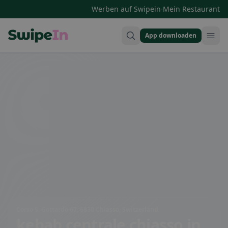
·
Werben auf Swipein
Mein Restaurant
App downloaden
Swipein Homepage
Corso S. Gottardo 67, 6830 Chiasso, Switzerland
kebab centrale chiasso
in