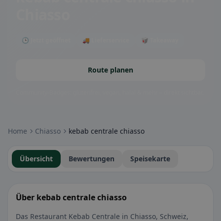
Chiasso
🕒 Jetzt geöffnet
🚚 Lieferservice
🥡 Takeaway
Route planen
Community-Badges: glutenfrei, vegan, halal & mehr – direkt sichtbar.
Home
Chiasso
kebab centrale chiasso
Übersicht
Bewertungen
Speisekarte
Über kebab centrale chiasso
Das Restaurant Kebab Centrale in Chiasso, Schweiz,