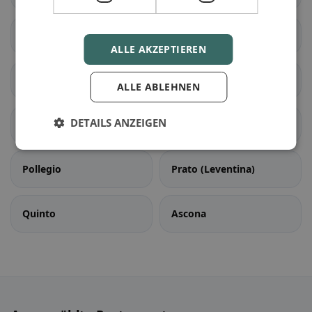
Bedretto
Bodio
ALLE AKZEPTIEREN
Dalpe
Faido
ALLE ABLEHNEN
DETAILS ANZEIGEN
Giornico
Personico
Pollegio
Prato (Leventina)
Quinto
Ascona