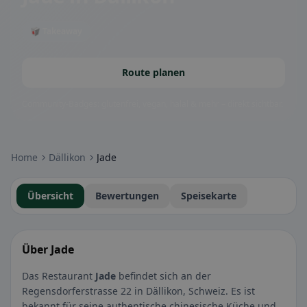
🥡 Takeaway
Route planen
Community-Badges: glutenfrei, vegan, halal & mehr – direkt sichtbar.
Home
Dällikon
Jade
Übersicht
Bewertungen
Speisekarte
Über Jade
Das Restaurant
Jade
befindet sich an der
Regensdorferstrasse 22 in Dällikon, Schweiz. Es ist
bekannt für seine authentische chinesische Küche und