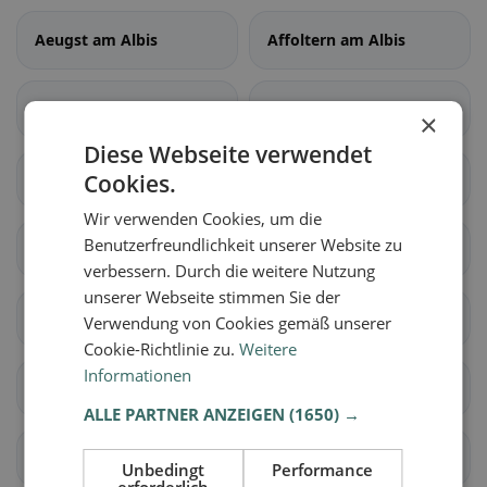
Aeugst am Albis
Affoltern am Albis
Bonstetten
Hausen am Albis
×
Diese Webseite verwendet
Hedingen
Cookies.
Kappel am Albis
Wir verwenden Cookies, um die
Benutzerfreundlichkeit unserer Website zu
Knonau
Maschwanden
verbessern. Durch die weitere Nutzung
unserer Webseite stimmen Sie der
Mettmenstetten
Obfelden
Verwendung von Cookies gemäß unserer
Cookie-Richtlinie zu.
Weitere
Informationen
Rifferswil
Stallikon
ALLE PARTNER ANZEIGEN
(1650) →
Wettswil am Albis
Benken ZH
Unbedingt
Performance