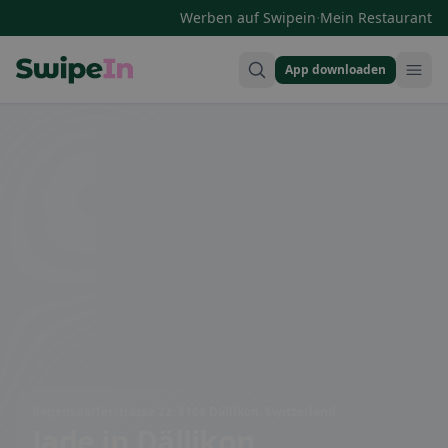
·
Werben auf Swipein
Mein Restaurant
App downloaden
Swipein Homepage
Regensdorferstrasse 22, 8108 Dällikon, Switzerland
Jade
in Dällikon