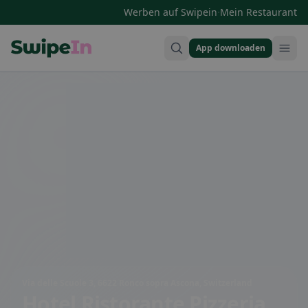
·
Werben auf Swipein
Mein Restaurant
App downloaden
Swipein Homepage
Via delle Scuole 3, 6622 Ronco sopra Ascona, Switzerland
Hotel Ristorante Pizzeria