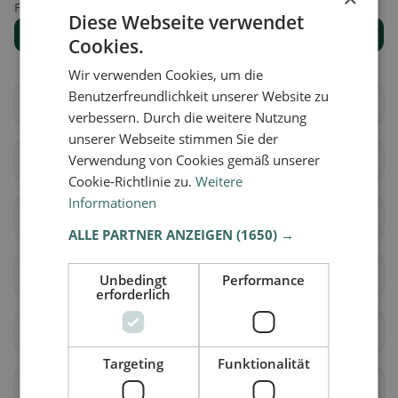
Finde den passenden Ort für deine Restaurantsuche.
Diese Webseite verwendet
Alle Orte anzeigen
Cookies.
Wir verwenden Cookies, um die
Benutzerfreundlichkeit unserer Website zu
Arbedo-Castione
Bellinzona
verbessern. Durch die weitere Nutzung
unserer Webseite stimmen Sie der
Verwendung von Cookies gemäß unserer
Cadenazzo
Isone
Cookie-Richtlinie zu.
Weitere
Informationen
Lumino
Sant'Antonino
ALLE PARTNER ANZEIGEN
(1650) →
Acquarossa
Blenio
Unbedingt
Performance
erforderlich
Serravalle
Airolo
Targeting
Funktionalität
Bedretto
Bodio