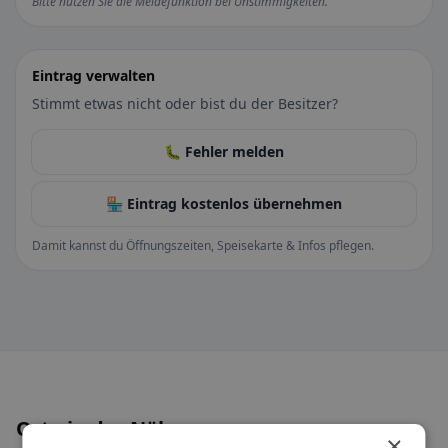
Bitte nutzen Sie die Meldefunktion bei Unstimmigkeiten.
Eintrag verwalten
Stimmt etwas nicht oder bist du der Besitzer?
🐛 Fehler melden
🏪 Eintrag kostenlos übernehmen
Damit kannst du Öffnungszeiten, Speisekarte & Infos pflegen.
Orte in der Nähe
×