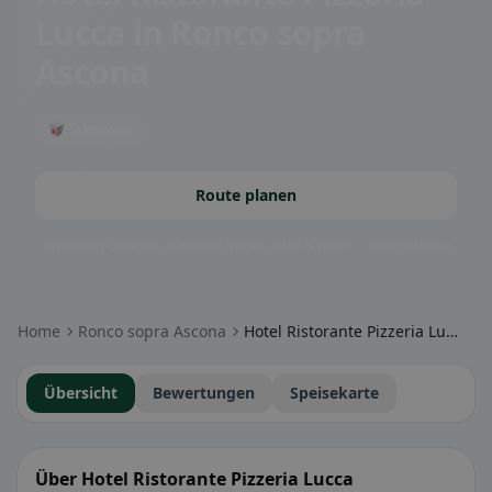
Lucca
in Ronco sopra
Ascona
🥡 Takeaway
Route planen
Community-Badges: glutenfrei, vegan, halal & mehr – direkt sichtbar.
Home
Ronco sopra Ascona
Hotel Ristorante Pizzeria Lucca
Übersicht
Bewertungen
Speisekarte
Über Hotel Ristorante Pizzeria Lucca