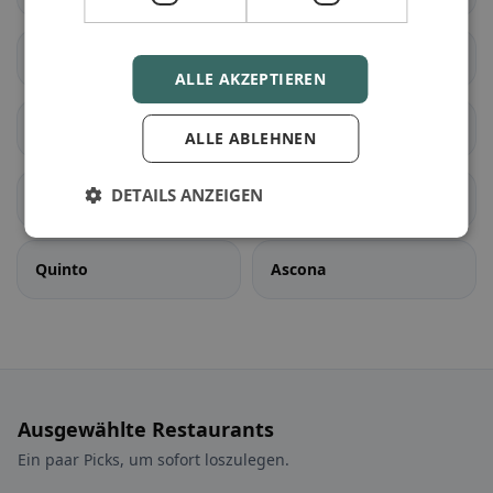
Dalpe
Faido
ALLE AKZEPTIEREN
Giornico
Personico
ALLE ABLEHNEN
DETAILS ANZEIGEN
Pollegio
Prato (Leventina)
Quinto
Ascona
Ausgewählte Restaurants
Ein paar Picks, um sofort loszulegen.