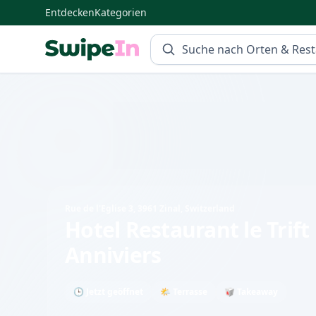
Entdecken
Kategorien
Swipein Homepage
Rue de l'Eglise 3, 3961 Zinal, Switzerland
Hotel Restaurant le Trift
Anniviers
🕒 Jetzt geöffnet
🌤 Terrasse
🥡 Takeaway