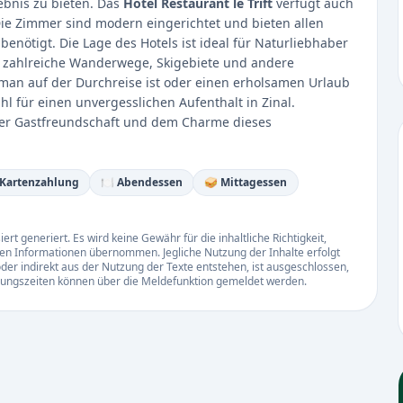
ebnis zu bieten. Das
Hotel Restaurant le Trift
verfügt auch
e Zimmer sind modern eingerichtet und bieten allen
nötigt. Die Lage des Hotels ist ideal für Naturliebhaber
 zahlreiche Wanderwege, Skigebiete und andere
b man auf der Durchreise ist oder einen erholsamen Urlaub
Wahl für einen unvergesslichen Aufenthalt in Zinal.
 der Gastfreundschaft und dem Charme dieses
 Kartenzahlung
🍽️ Abendessen
🥪 Mittagessen
rt generiert. Es wird keine Gewähr für die inhaltliche Richtigkeit,
llten Informationen übernommen. Jegliche Nutzung der Inhalte erfolgt
der indirekt aus der Nutzung der Texte entstehen, ist ausgeschlossen,
ffnungszeiten können über die Meldefunktion gemeldet werden.