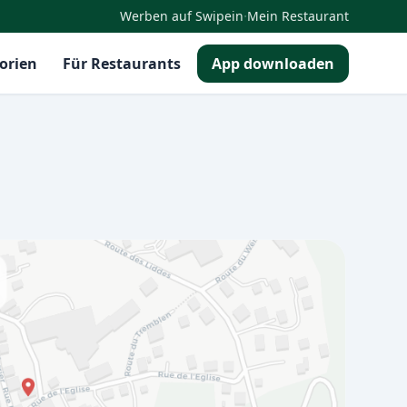
·
Werben auf Swipein
Mein Restaurant
orien
Für Restaurants
App downloaden