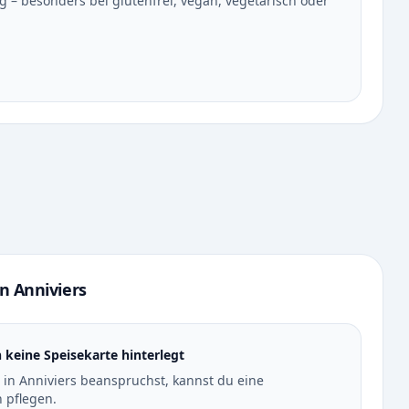
– besonders bei glutenfrei, vegan, vegetarisch oder
in Anniviers
ch keine Speisekarte hinterlegt
t in Anniviers beanspruchst, kannst du eine
 pflegen.