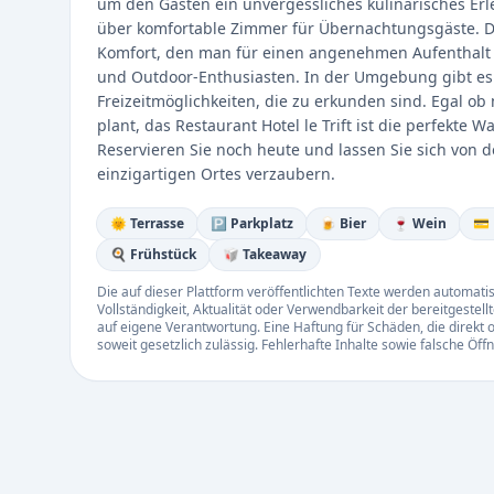
um den Gästen ein unvergessliches kulinarisches Erl
über komfortable Zimmer für Übernachtungsgäste. Di
Komfort, den man für einen angenehmen Aufenthalt be
und Outdoor-Enthusiasten. In der Umgebung gibt es
Freizeitmöglichkeiten, die zu erkunden sind. Egal o
plant, das Restaurant Hotel le Trift ist die perfekte 
Reservieren Sie noch heute und lassen Sie sich von
einzigartigen Ortes verzaubern.
🌞 Terrasse
🅿️ Parkplatz
🍺 Bier
🍷 Wein
💳
🍳 Frühstück
🥡 Takeaway
Die auf dieser Plattform veröffentlichten Texte werden automatisie
Vollständigkeit, Aktualität oder Verwendbarkeit der bereitgeste
auf eigene Verantwortung. Eine Haftung für Schäden, die direkt o
soweit gesetzlich zulässig. Fehlerhafte Inhalte sowie falsche Ö