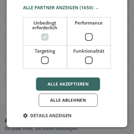
Seedorf (BE)
Aarwangen
ALLE PARTNER ANZEIGEN
(1650) →
Auswil
Bannwil
Unbedingt
Performance
erforderlich
Bleienbach
Busswil bei Melchnau
Targeting
Funktionalität
Gondiswil
Langenthal
Lotzwil
Madiswil
ALLE AKZEPTIEREN
ALLE ABLEHNEN
DETAILS ANZEIGEN
Ausgewählte Restaurants
Ein paar Picks, um sofort loszulegen.