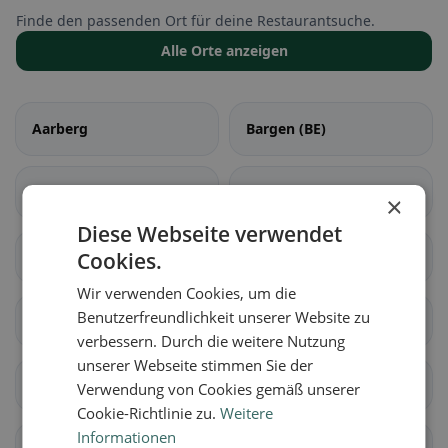
Finde den passenden Ort für deine Restaurantsuche.
Alle Orte anzeigen
Aarberg
Bargen (BE)
Grossaffoltern
Kallnach
×
Diese Webseite verwendet
Kappelen
Cookies.
Lyss
Wir verwenden Cookies, um die
Benutzerfreundlichkeit unserer Website zu
Meikirch
Radelfingen
verbessern. Durch die weitere Nutzung
unserer Webseite stimmen Sie der
Rapperswil (BE)
Schüpfen
Verwendung von Cookies gemäß unserer
Cookie-Richtlinie zu.
Weitere
Informationen