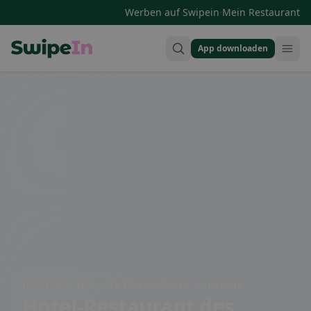
·
Werben auf Swipein
Mein Restaurant
App downloaden
Swipein Homepage
Hahnenmoosstrasse 34, 3715 Adelboden, Switzerland
Hotel-Restaurant des