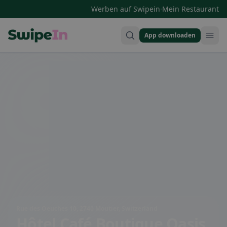
·
Werben auf Swipein
Mein Restaurant
App downloaden
Swipein Homepage
Rue des Oeuches 10, 2740 Moutier, Switzerland
Hôtel Café Boutique Oasis