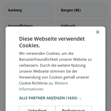
Aarberg
Bargen (BE)
Grossaffoltern
Kallnach
×
Diese Webseite verwendet
Kappelen
Lyss
Cookies.
Wir verwenden Cookies, um die
Meikirch
Radelfingen
Benutzerfreundlichkeit unserer Website zu
verbessern. Durch die weitere Nutzung
unserer Webseite stimmen Sie der
Rapperswil (BE)
Schüpfen
Verwendung von Cookies gemäß unserer
Cookie-Richtlinie zu.
Weitere
Informationen
Seedorf (BE)
Aarwangen
ALLE PARTNER ANZEIGEN
(1650) →
Auswil
Bannwil
Unbedingt
Performance