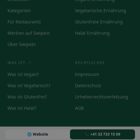
Kategorien
Vegetarische Ernährung
Für Restaurants
Glutenfreie Ernährung
Werben auf Swipein
Halal Ernährung
Über SwipeIn
WAS IST...?
RECHTLICHES
Was ist Vegan?
Impressum
Was ist Vegetarisch?
Datenschutz
Was ist Glutenfrei?
Urheberrechtsverletzung
Was ist Halal?
AGB
🌐 Website
📞 +41 33 733 15 09
© 2026