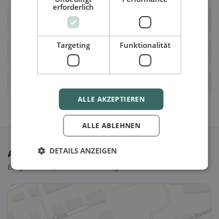
erforderlich
Bleienbach
Busswil bei Melchnau
Targeting
Funktionalität
Gondiswil
Langenthal
Lotzwil
Madiswil
ALLE AKZEPTIEREN
ALLE ABLEHNEN
DETAILS ANZEIGEN
Ausgewählte Restaurants
Ein paar Picks, um sofort loszulegen.