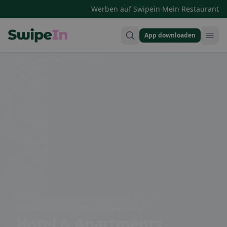
·
Werben auf Swipein
Mein Restaurant
App downloaden
Swipein Homepage
Bühlbergstrasse 1, 3775 Lenk, Switzerland
Hotel & Apartments