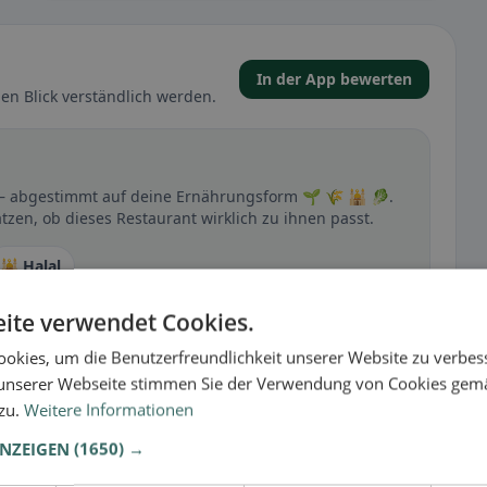
In der App bewerten
en Blick verständlich werden.
p – abgestimmt auf deine Ernährungsform 🌱 🌾 🕌 🥬.
zen, ob dieses Restaurant wirklich zu ihnen passt.
🕌 Halal
ite verwendet Cookies.
okies, um die Benutzerfreundlichkeit unserer Website zu verbes
t
unserer Webseite stimmen Sie der Verwendung von Cookies gem
– besonders bei glutenfrei, vegan, vegetarisch oder
 zu.
Weitere Informationen
ANZEIGEN
(1650) →