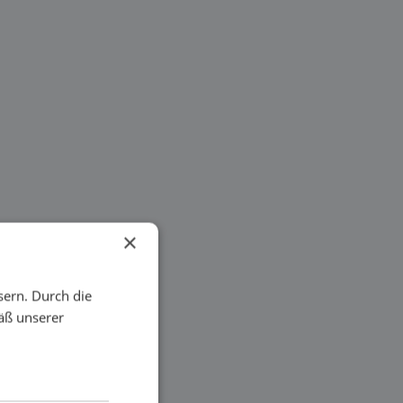
×
sern. Durch die
äß unserer