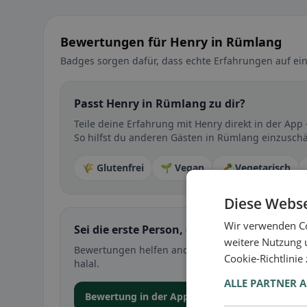
Bewertungen für Henry in Rümlang
Badges sorgen dafür, dass echte Erfahrungen auf ein
Passt Henry in Rümlang zu dir?
Teile deine Erfahrung mit Henry direkt in der Ap
So hilfst du anderen Gästen in Rümlang einzuschät
🌾 Glutenfrei
🌱 Vegan
🥕 Vegetarisch
Diese Webse
Wir verwenden Co
Sei die erste Person, die ihre Erfahrung teil
weitere Nutzung 
Bewertungen helfen anderen bei der Entscheidung 
Cookie-Richtlinie
halal.
ALLE PARTNER 
Bewertung in der App abgeben