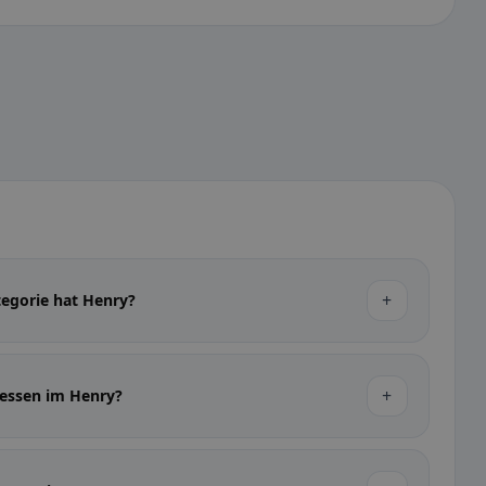
+
tegorie hat Henry?
+
dessen im Henry?