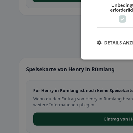
Unbeding
erforderlic
DETAILS ANZ
Speisekarte von Henry in Rümlang
Für Henry in Rümlang ist noch keine Speisekarte
Wenn du den Eintrag von Henry in Rümlang beans
weitere Informationen pflegen.
Eintrag von 