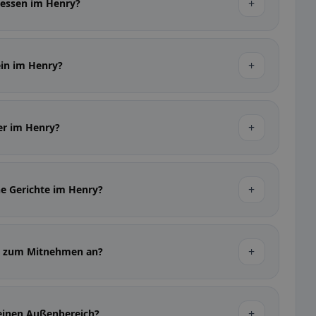
+
gessen im Henry?
+
ein im Henry?
+
ier im Henry?
+
he Gerichte im Henry?
+
en zum Mitnehmen an?
+
 einen Außenbereich?