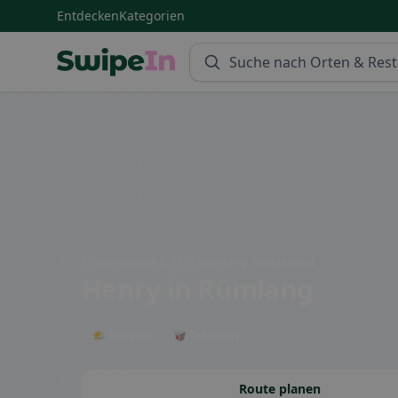
Entdecken
Kategorien
Swipein Homepage
Lindenstrasse 3, 8153 Rümlang, Switzerland
Henry
in Rümlang
🌤 Terrasse
🥡 Takeaway
Route planen