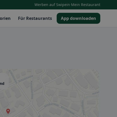
·
Werben auf Swipein
Mein Restaurant
orien
Für Restaurants
App downloaden
and