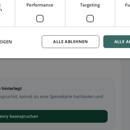
t
Performance
Targeting
Fu
h
EIGEN
ALLE ABLEHNEN
ALLE A
 hinterlegt
pruchst, kannst du eine Speisekarte hochladen und
Henry beanspruchen