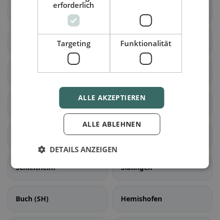
erforderlich
Dörflingen
Lohn (SH)
Stetten (SH)
Thayngen
Targeting
Funktionalität
Bargen (SH)
Beringen
ALLE AKZEPTIEREN
Buchberg
Neuhausen am Rheinfall
ALLE ABLEHNEN
Schaffhausen
Beggingen
DETAILS ANZEIGEN
Schleitheim
Siblingen
Buch (SH)
Hemishofen