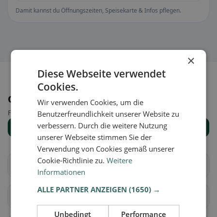
Damit kannst du Öffnungszeiten, Speisekarte & Infos pflegen.
×
Diese Webseite verwendet
Cookies.
Orte in der Nähe
Wir verwenden Cookies, um die
Finde den passenden Ort für deine Restaurantsuche.
Benutzerfreundlichkeit unserer Website zu
verbessern. Durch die weitere Nutzung
Alle Orte anzeigen
unserer Webseite stimmen Sie der
Verwendung von Cookies gemäß unserer
Cookie-Richtlinie zu.
Weitere
Gächlingen
Löhningen
Informationen
ALLE PARTNER ANZEIGEN
(1650) →
Neunkirch
Büttenhardt
Unbedingt
Performance