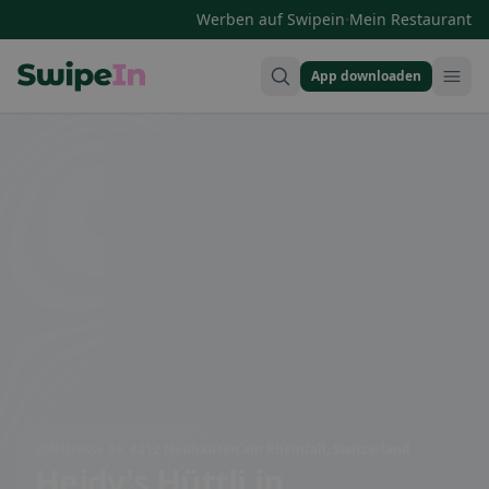
·
Werben auf Swipein
Mein Restaurant
App downloaden
Swipein Homepage
Zollstrasse 93, 8212 Neuhausen am Rheinfall, Switzerland
Heidy's Hüttli
in