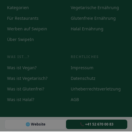
Kategorien
Vegetarische Ernährung
Für Restaurants
Glutenfreie Ernährung
Werben auf Swipein
Halal Ernährung
Über SwipeIn
WAS IST...?
RECHTLICHES
Was ist Vegan?
Impressum
Was ist Vegetarisch?
Datenschutz
Was ist Glutenfrei?
Urheberrechtsverletzung
Was ist Halal?
AGB
🌐 Website
📞 +41 52 670 00 83
© 2026