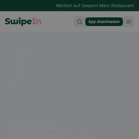
·
Werben auf Swipein
Mein Restaurant
App downloaden
Swipein Homepage
Via S. Gottardo, 6775 Quinto, Switzerland
Hcap Gastro Sagl
in