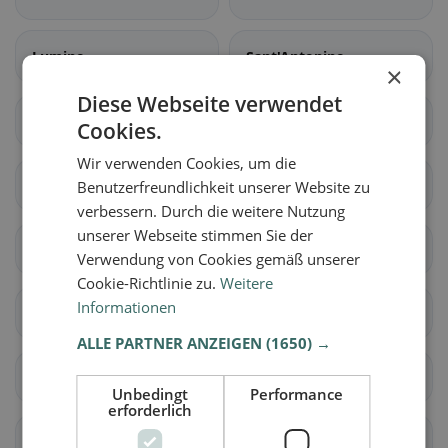
Lumino
Sant'Antonino
×
Diese Webseite verwendet
Acquarossa
Blenio
Cookies.
Wir verwenden Cookies, um die
Serravalle
Airolo
Benutzerfreundlichkeit unserer Website zu
verbessern. Durch die weitere Nutzung
unserer Webseite stimmen Sie der
Bedretto
Bodio
Verwendung von Cookies gemäß unserer
Cookie-Richtlinie zu.
Weitere
Informationen
Dalpe
Faido
ALLE PARTNER ANZEIGEN
(1650) →
Giornico
Personico
Unbedingt
Performance
erforderlich
Pollegio
Prato (Leventina)