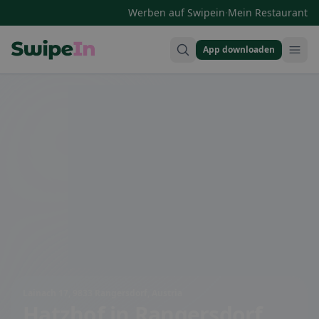
·
Werben auf Swipein
Mein Restaurant
App downloaden
Swipein Homepage
Lainach 17, 9833 Rangersdorf, Austria
Hatzhof
in Rangersdorf