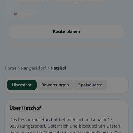
🥡 Takeaway
Route planen
Community-Badges: glutenfrei, vegan, halal & mehr – direkt sichtbar.
Home
Rangersdorf
Hatzhof
Übersicht
Bewertungen
Speisekarte
Über Hatzhof
Das Restaurant
Hatzhof
befindet sich in Lainach 17,
9833 Rangersdorf, Österreich und bietet seinen Gästen
eine gemütliche Atmosphäre und köstliche Speisen. Die