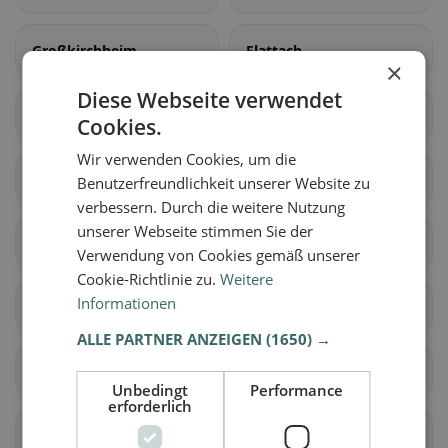
Großkirchheim
Flattach
×
Diese Webseite verwendet
Gmünd in Kärnten
Greifenburg
Cookies.
Wir verwenden Cookies, um die
Heiligenblut am
Irschen
Benutzerfreundlichkeit unserer Website zu
Großglockner
verbessern. Durch die weitere Nutzung
unserer Webseite stimmen Sie der
Kleblach-Lind
Lendorf
Verwendung von Cookies gemäß unserer
Cookie-Richtlinie zu.
Weitere
Informationen
Mallnitz
Malta
ALLE PARTNER ANZEIGEN
(1650) →
Millstatt am See
Mörtschach
Unbedingt
Performance
erforderlich
Oberdrauburg
Obervellach