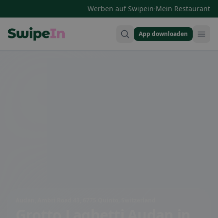
·
Werben auf Swipein
Mein Restaurant
App downloaden
Swipein Homepage
Audan, Ambri Road 43, 6775 Quinto, Switzerland
Grotto Laghetti Audan
in