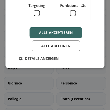
Lumino
Sant'Antonino
Targeting
Funktionalität
Acquarossa
Blenio
ALLE AKZEPTIEREN
Serravalle
Airolo
ALLE ABLEHNEN
Bedretto
Bodio
DETAILS ANZEIGEN
Dalpe
Faido
Giornico
Personico
Pollegio
Prato (Leventina)