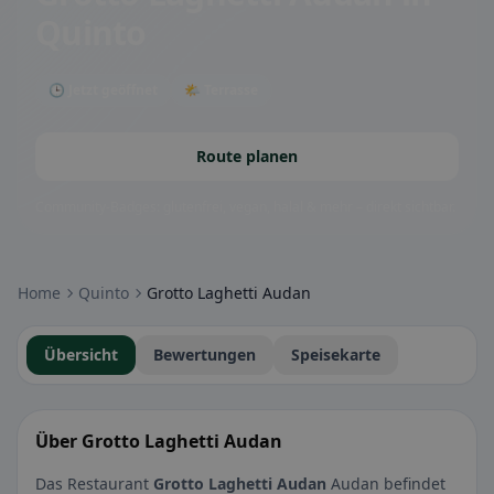
Quinto
🕒 Jetzt geöffnet
🌤 Terrasse
Route planen
Community-Badges: glutenfrei, vegan, halal & mehr – direkt sichtbar.
Home
Quinto
Grotto Laghetti Audan
Übersicht
Bewertungen
Speisekarte
Über Grotto Laghetti Audan
Das Restaurant
Grotto Laghetti Audan
Audan befindet