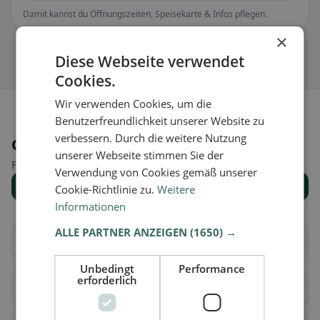
Damit kannst du Öffnungszeiten, Speisekarte & Infos pflegen.
×
Diese Webseite verwendet
Cookies.
Wir verwenden Cookies, um die
Benutzerfreundlichkeit unserer Website zu
verbessern. Durch die weitere Nutzung
Orte in der Nähe
unserer Webseite stimmen Sie der
Finde den passenden Ort für deine Restaurantsuche.
Verwendung von Cookies gemäß unserer
Alle Orte anzeigen
Cookie-Richtlinie zu.
Weitere
Informationen
ALLE PARTNER ANZEIGEN
(1650) →
Arbedo-Castione
Bellinzona
Unbedingt
Performance
erforderlich
Cadenazzo
Isone