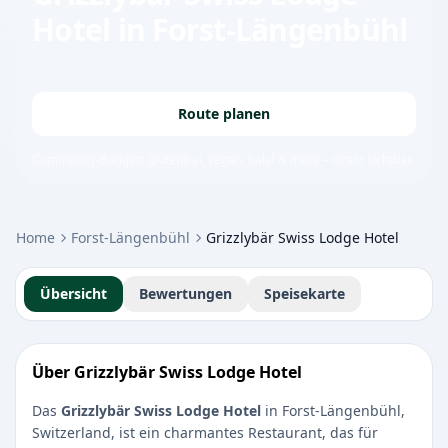
Hotel
in Forst-Längenbühl
Route planen
Community-Badges: glutenfrei, vegan, halal & mehr – direkt sichtbar.
Home
Forst-Längenbühl
Grizzlybär Swiss Lodge Hotel
Übersicht
Bewertungen
Speisekarte
Über Grizzlybär Swiss Lodge Hotel
Das
Grizzlybär Swiss Lodge Hotel
in Forst-Längenbühl,
Switzerland, ist ein charmantes Restaurant, das für