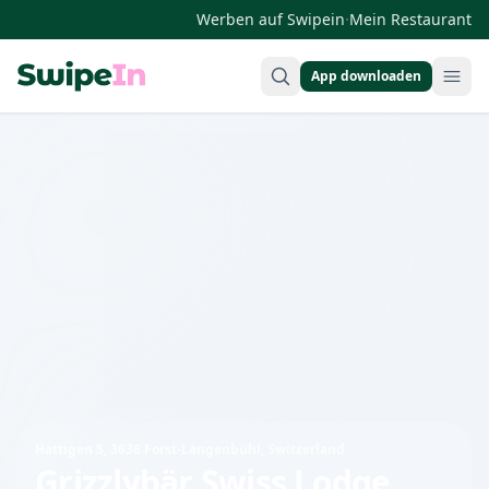
·
Werben auf Swipein
Mein Restaurant
App downloaden
Swipein Homepage
Hattigen 5, 3636 Forst-Längenbühl, Switzerland
Grizzlybär Swiss Lodge