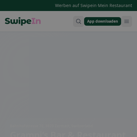
·
Werben auf Swipein
Mein Restaurant
App downloaden
Swipein Homepage
Bahnhofstrasse 70, 3920 Zermatt, Switzerland
Grampi’s Bar & Restaurant