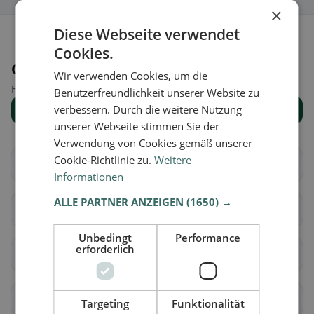
×
Diese Webseite verwendet
Cookies.
Orte in der Nähe
Wir verwenden Cookies, um die
Finde den passenden Ort für deine Restaurantsuche.
Benutzerfreundlichkeit unserer Website zu
verbessern. Durch die weitere Nutzung
Alle Orte anzeigen
unserer Webseite stimmen Sie der
Verwendung von Cookies gemäß unserer
Cookie-Richtlinie zu.
Weitere
Brig-Glis
Eggerberg
Informationen
ALLE PARTNER ANZEIGEN
(1650) →
Naters
Ried-Brig
Unbedingt
Performance
erforderlich
Simplon
Termen
Zwischbergen
Ardon
Targeting
Funktionalität