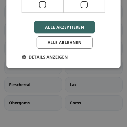
Liddes
Orsières
ALLE AKZEPTIEREN
Sembrancher
Val de Bagnes
ALLE ABLEHNEN
Bellwald
Binn
DETAILS ANZEIGEN
Ernen
Fiesch
Fieschertal
Lax
Obergoms
Goms