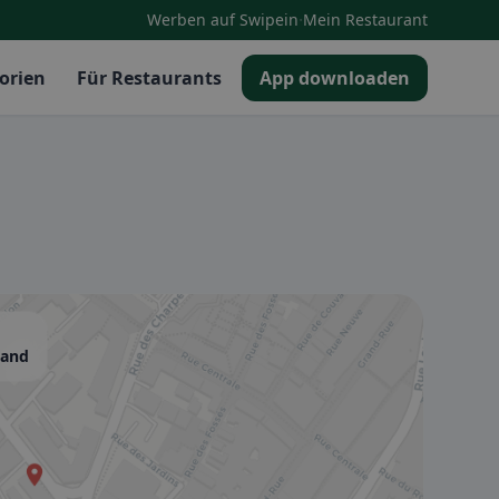
·
Werben auf Swipein
Mein Restaurant
orien
Für Restaurants
App downloaden
land