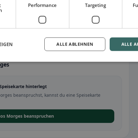
t
Performance
Targeting
Fu
h
EIGEN
ALLE ABLEHNEN
ALLE A
rges
Speisekarte hinterlegt
orges beanspruchst, kannst du eine Speisekarte
acos Morges beanspruchen