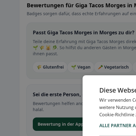
Bewertungen für Giga Tacos Morges in
Badges sorgen dafür, dass echte Erfahrungen auf ein
Passt Giga Tacos Morges in Morges zu dir?
Teile deine Erfahrung mit Giga Tacos Morges dire
🌱 🌾 🕌 🥬. So hilfst du anderen Gästen in Morge
ihnen passt.
🌾 Glutenfrei
🌱 Vegan
🥕 Vegetarisch
Diese Webse
Sei die erste Person, die ihre Erfahrung teil
Wir verwenden Co
Bewertungen helfen anderen bei der Entscheidung 
weitere Nutzung 
halal.
Cookie-Richtlinie
Bewertung in der App abgeben
ALLE PARTNER 