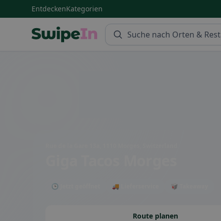
Entdecken
Kategorien
Swipein Homepage
Rue de la Gare 13a, 1110 Morges, Switzerland
Giga Tacos Morges
🕒 Jetzt geöffnet
🚚 Lieferservice
🥡 Takeaway
Route planen