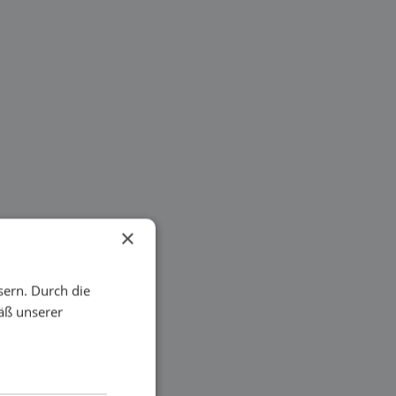
×
sern. Durch die
äß unserer