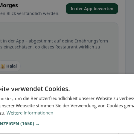
 Morges
In der App bewerten
en Blick verständlich werden.
kt in der App – abgestimmt auf deine Ernährungsform
s einzuschätzen, ob dieses Restaurant wirklich zu
🕌 Halal
ite verwendet Cookies.
t
okies, um die Benutzerfreundlichkeit unserer Website zu verbes
– besonders bei glutenfrei, vegan, vegetarisch oder
unserer Webseite stimmen Sie der Verwendung von Cookies gem
 zu.
Weitere Informationen
ANZEIGEN
(1650) →