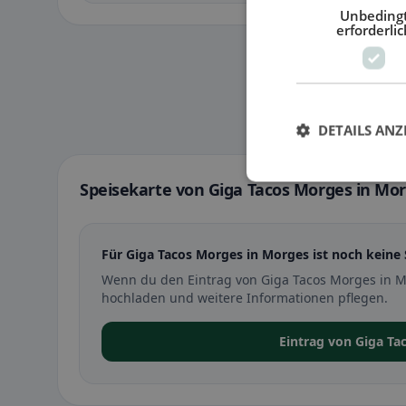
Unbeding
erforderlic
DETAILS ANZ
Speisekarte von Giga Tacos Morges in Mo
Für Giga Tacos Morges in Morges ist noch keine 
Wenn du den Eintrag von Giga Tacos Morges in M
hochladen und weitere Informationen pflegen.
Eintrag von Giga T