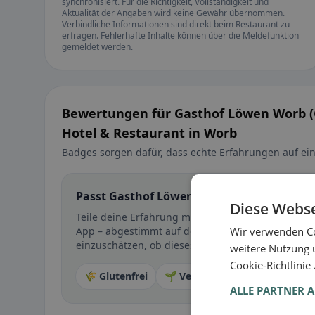
synchronisiert. Für die Richtigkeit, Vollständigkeit und
Aktualität der Angaben wird keine Gewähr übernommen.
Verbindliche Informationen sind direkt beim Restaurant zu
erfragen. Fehlerhafte Inhalte können über die Meldefunktion
gemeldet werden.
Bewertungen für Gasthof Löwen Worb (
Hotel & Restaurant in Worb
Badges sorgen dafür, dass echte Erfahrungen auf ein
Passt Gasthof Löwen Worb (Casa Nostra un
Diese Webse
Teile deine Erfahrung mit Gasthof Löwen Worb (Cas
Wir verwenden Co
App – abgestimmt auf deine Ernährungsform 🌱 🌾
einzuschätzen, ob dieses Restaurant wirklich zu i
weitere Nutzung 
Cookie-Richtlinie
🌾 Glutenfrei
🌱 Vegan
🥕 Vegetarisch
ALLE PARTNER 