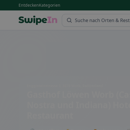
Entdecken
Kategorien
Swipein Homepage
Enggisteinstrasse 3, 3076 Worb, Switzerland
Gasthof Löwen Worb (Ca
Nostra und Indiana) Hot
Restaurant