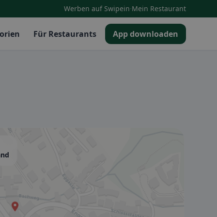
·
Werben auf Swipein
Mein Restaurant
orien
Für Restaurants
App downloaden
and