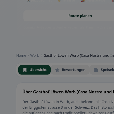
🕒 Jetzt geöffnet
🌤 Terrasse
🚚 Lieferservice

Route planen
Community-Badges: glutenfrei, vegan, halal & mehr – direkt sich
Home
Worb
Gasthof Löwen Worb (Casa Nostra und In
Übersicht
Bewertungen
Speisek
Über Gasthof Löwen Worb (Casa Nostra und I
Der Gasthof Löwen in Worb, auch bekannt als Casa No
der Enggisteinstrasse 3 in der Schweiz. Das histori
die auf der Suche nach traditioneller Schweizer Gast