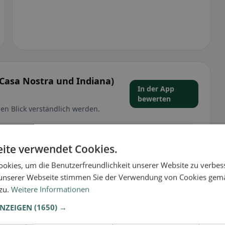
Casa Nostra und Indiana)
In der App
bewerten
en Blick verständlich werden.
d Indiana) Hotel & Restaurant in Worb zu dir?
ite verwendet Cookies.
a Nostra und Indiana) Hotel & Restaurant direkt in der
okies, um die Benutzerfreundlichkeit unserer Website zu verbes
 🕌 🥬. So hilfst du anderen Gästen in Worb
hnen passt.
unserer Webseite stimmen Sie der Verwendung von Cookies gem
 zu.
Weitere Informationen
🕌 Halal
ANZEIGEN
(1650) →