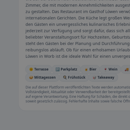
Zimmer, die mit modernen Annehmlichkeiten ausgest
zu gestalten. Das Restaurant im Gasthof Löwen verwö
internationalen Gerichten. Die Küche legt großen We
den Gästen ein unvergessliches kulinarisches Erlebni
jederzeit zur Verfügung und sorgt dafür, dass sich a
beliebter Veranstaltungsort für Hochzeiten, Geburt
steht den Gästen bei der Planung und Durchführung v
reibungslos abläuft. Ob für einen erholsamen Urlaub
Löwen in Worb ist die ideale Wahl für einen unverges
🌞 Terrasse
🅿️ Parkplatz
🍺 Bier
🍷 Wein
🚚
🥪 Mittagessen
🍳 Frühstück
🥡 Takeaway
Die auf dieser Plattform veröffentlichten Texte werden automatisie
Vollständigkeit, Aktualität oder Verwendbarkeit der bereitgeste
auf eigene Verantwortung. Eine Haftung für Schäden, die direkt o
soweit gesetzlich zulässig. Fehlerhafte Inhalte sowie falsche Ö