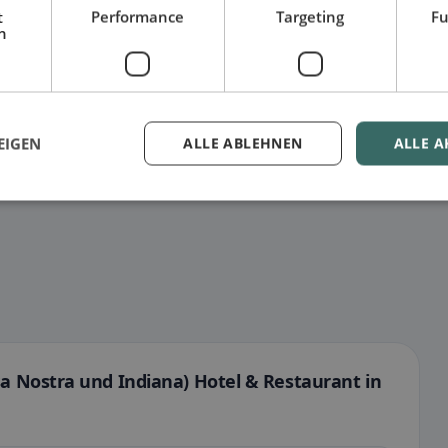
t
Performance
Targeting
Fu
h
t
– besonders bei glutenfrei, vegan, vegetarisch oder
EIGEN
ALLE ABLEHNEN
ALLE A
a Nostra und Indiana) Hotel & Restaurant in