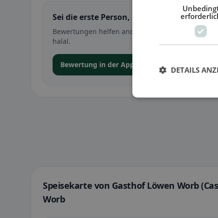
Unbeding
erforderlic
Sei die erste Person, die ihre Erfahrung teil
Bewertungen helfen anderen bei der Entscheidung 
halal.
Bewertung in der App abgeben
DETAILS ANZ
Speisekarte von Gasthof Löwen Worb (Cas
Worb