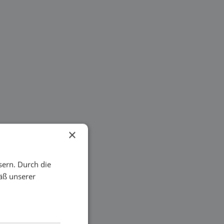
×
sern. Durch die
äß unserer