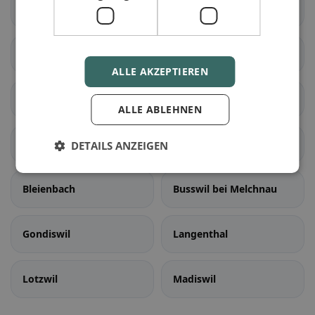
Meikirch
Radelfingen
Rapperswil (BE)
Schüpfen
ALLE AKZEPTIEREN
Seedorf (BE)
Aarwangen
ALLE ABLEHNEN
Auswil
Bannwil
DETAILS ANZEIGEN
Bleienbach
Busswil bei Melchnau
Gondiswil
Langenthal
Lotzwil
Madiswil