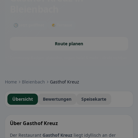
Bleienbach
🕒 Jetzt geöffnet
🌤 Terrasse
Route planen
Community-Badges: glutenfrei, vegan, halal & mehr – direkt sichtbar.
Home
Bleienbach
Gasthof Kreuz
Übersicht
Bewertungen
Speisekarte
Über Gasthof Kreuz
Der Restaurant
Gasthof Kreuz
liegt idyllisch an der