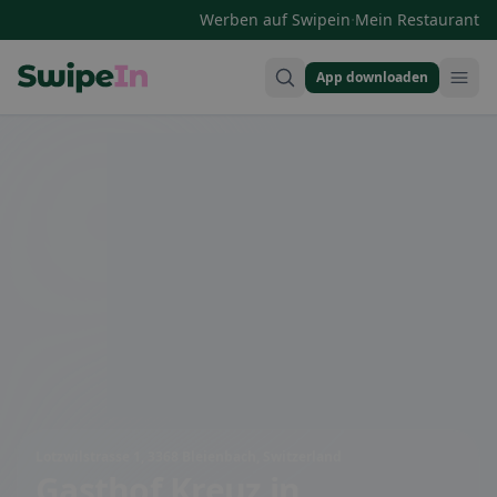
·
Werben auf Swipein
Mein Restaurant
App downloaden
Swipein Homepage
Lotzwilstrasse 1, 3368 Bleienbach, Switzerland
Gasthof Kreuz
in