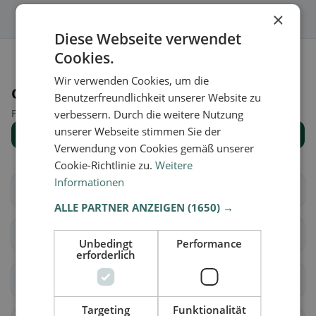
×
Diese Webseite verwendet
Cookies.
Wir verwenden Cookies, um die
Orte in der Nähe
Benutzerfreundlichkeit unserer Website zu
Finde den passenden Ort für deine Restaurantsuche.
verbessern. Durch die weitere Nutzung
unserer Webseite stimmen Sie der
Alle Orte anzeigen
Verwendung von Cookies gemäß unserer
Cookie-Richtlinie zu.
Weitere
Informationen
Aarberg
Bargen (BE)
ALLE PARTNER ANZEIGEN
(1650) →
Grossaffoltern
Kallnach
Unbedingt
Performance
erforderlich
Kappelen
Lyss
Targeting
Funktionalität