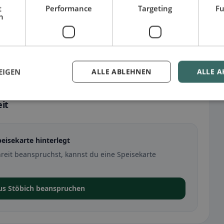
t
Performance
Targeting
Fu
h
EIGEN
ALLE ABLEHNEN
ALLE A
it
peisekarte hinterlegt
reit beanspruchst, kannst du eine Speisekarte
us Stöbich beanspruchen