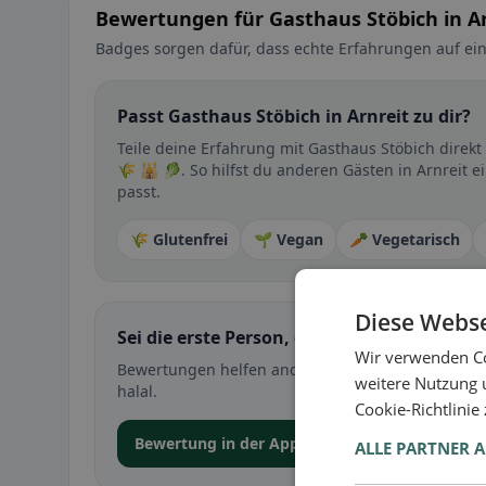
Bewertungen für Gasthaus Stöbich in Ar
Badges sorgen dafür, dass echte Erfahrungen auf ein
Passt Gasthaus Stöbich in Arnreit zu dir?
Teile deine Erfahrung mit Gasthaus Stöbich direk
🌾 🕌 🥬. So hilfst du anderen Gästen in Arnreit e
passt.
🌾 Glutenfrei
🌱 Vegan
🥕 Vegetarisch
Diese Webse
Sei die erste Person, die ihre Erfahrung teil
Wir verwenden Co
Bewertungen helfen anderen bei der Entscheidung 
weitere Nutzung 
halal.
Cookie-Richtlinie
Bewertung in der App abgeben
ALLE PARTNER 