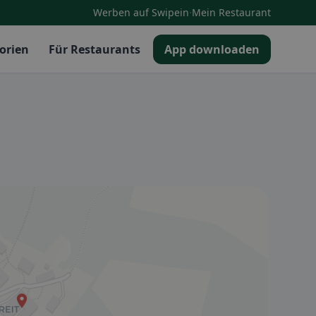
·
Werben auf Swipein
Mein Restaurant
orien
Für Restaurants
App downloaden