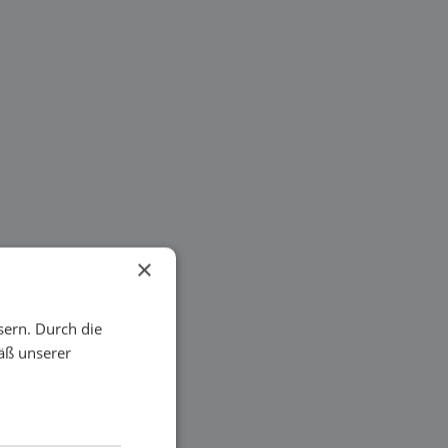
×
sern. Durch die
äß unserer