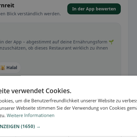
nreit
In der App bewerten
en Blick verständlich werden.
t in der App – abgestimmt auf deine Ernährungsform 🌱
inzuschätzen, ob dieses Restaurant wirklich zu ihnen
🕌 Halal
ite verwendet Cookies.
t
okies, um die Benutzerfreundlichkeit unserer Website zu verbes
– besonders bei glutenfrei, vegan, vegetarisch oder
unserer Webseite stimmen Sie der Verwendung von Cookies gem
 zu.
Weitere Informationen
ANZEIGEN
(1650) →