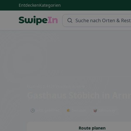
Entdecken
Kategorien
Swipein Homepage
Etzerreit 2, 4122 Etzerreit, Austria
Gasthaus Stöbich
in Arnr
🕒 Jetzt geöffnet
🌤 Terrasse
🥡 Takeaway
Route planen