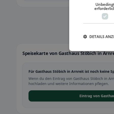
Unbeding
erforderlic
DETAILS ANZ
Speisekarte von Gasthaus Stöbich in Arnre
Für Gasthaus Stöbich in Arnreit ist noch keine S
Wenn du den Eintrag von Gasthaus Stöbich in Arn
hochladen und weitere Informationen pflegen.
Eintrag von Gastha