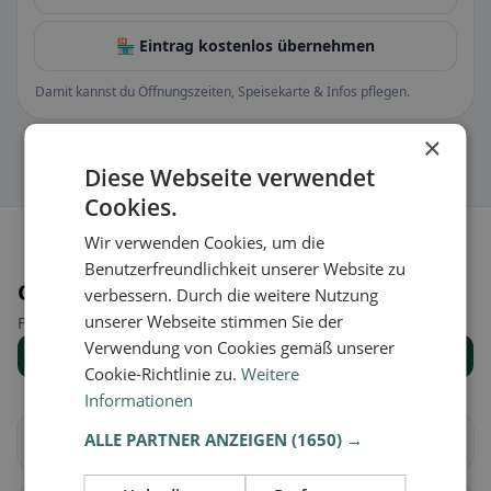
🏪 Eintrag kostenlos übernehmen
Damit kannst du Öffnungszeiten, Speisekarte & Infos pflegen.
×
Diese Webseite verwendet
Cookies.
Wir verwenden Cookies, um die
Benutzerfreundlichkeit unserer Website zu
Orte in der Nähe
verbessern. Durch die weitere Nutzung
unserer Webseite stimmen Sie der
Finde den passenden Ort für deine Restaurantsuche.
Verwendung von Cookies gemäß unserer
Alle Orte anzeigen
Cookie-Richtlinie zu.
Weitere
Informationen
ALLE PARTNER ANZEIGEN
(1650) →
Altendorf
Waltenstein