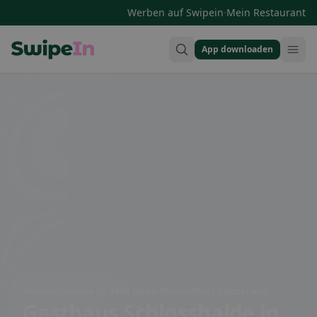
·
Werben auf Swipein
Mein Restaurant
App downloaden
Swipein Homepage
Mörsburgstrasse 36, 8404 Stadel (Winterthur), Switzerland
Gasthaus Schlosshalde
in