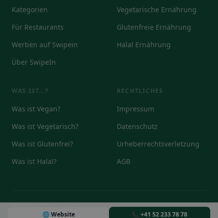
Kategorien
Vegetarische Ernährung
Für Restaurants
Glutenfreie Ernährung
Werben auf Swipein
Halal Ernährung
Über SwipeIn
WAS IST...?
RECHTLICHES
Was ist Vegan?
Impressum
Was ist Vegetarisch?
Datenschutz
Was ist Glutenfrei?
Urheberrechtsverletzung
Was ist Halal?
AGB
© 2026
🌐 Website
📞 +41 52 233 78 78
DE
EN
IT