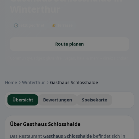
Winterthur
🕒 Jetzt geöffnet
🌤 Terrasse
Route planen
Community-Badges: glutenfrei, vegan, halal & mehr – direkt sichtbar.
Home
Winterthur
Gasthaus Schlosshalde
Übersicht
Bewertungen
Speisekarte
Über Gasthaus Schlosshalde
Das Restaurant
Gasthaus Schlosshalde
befindet sich in