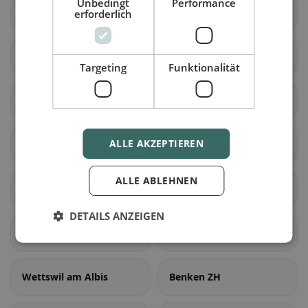
Unbedingt
Performance
Aeugst am Albis
Affoltern am Albis
erforderlich
Bonstetten
Hausen am Albis
Targeting
Funktionalität
Hedingen
Kappel am Albis
ALLE AKZEPTIEREN
Knonau
Maschwanden
ALLE ABLEHNEN
Mettmenstetten
Obfelden
DETAILS ANZEIGEN
Rifferswil
Stallikon
Wettswil am Albis
Benken ZH