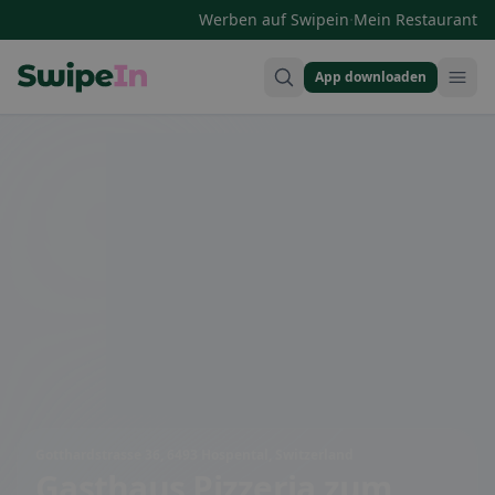
·
Werben auf Swipein
Mein Restaurant
App downloaden
Swipein Homepage
Gotthardstrasse 36, 6493 Hospental, Switzerland
Gasthaus Pizzeria zum