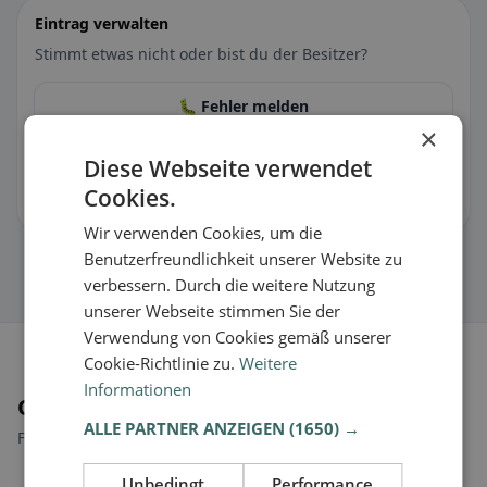
Eintrag verwalten
Stimmt etwas nicht oder bist du der Besitzer?
🐛 Fehler melden
×
🏪 Eintrag kostenlos übernehmen
Diese Webseite verwendet
Cookies.
Damit kannst du Öffnungszeiten, Speisekarte & Infos pflegen.
Wir verwenden Cookies, um die
Benutzerfreundlichkeit unserer Website zu
verbessern. Durch die weitere Nutzung
unserer Webseite stimmen Sie der
Verwendung von Cookies gemäß unserer
Cookie-Richtlinie zu.
Weitere
Informationen
Orte in der Nähe
ALLE PARTNER ANZEIGEN
(1650) →
Finde den passenden Ort für deine Restaurantsuche.
Unbedingt
Performance