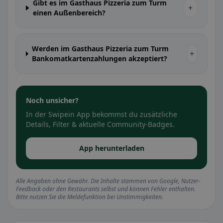
Gibt es im Gasthaus Pizzeria zum Turm
+
einen Außenbereich?
Werden im Gasthaus Pizzeria zum Turm
+
Bankomatkartenzahlungen akzeptiert?
Noch unsicher?
In der Swipein App bekommst du zusätzliche
Details, Filter & aktuelle Community-Badges.
App herunterladen
Alle Angaben ohne Gewähr. Die Inhalte stammen von Google, Nutzer-
Feedback oder den Restaurants selbst und können Fehler enthalten.
Bitte nutzen Sie die Meldefunktion bei Unstimmigkeiten.