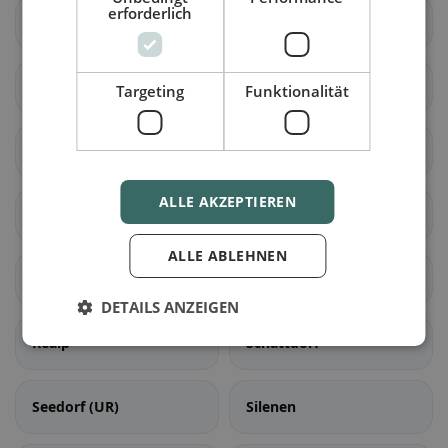
erforderlich
Altdorf (UR)
Andermatt
Attinghausen
Bürglen (UR)
Targeting
Funktionalität
Erstfeld
Flüelen
ALLE AKZEPTIEREN
Göschenen
Gurtnellen
ALLE ABLEHNEN
Hospental
Isenthal
DETAILS ANZEIGEN
Realp
Schattdorf
Seedorf (UR)
Silenen