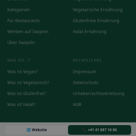
Kategorien
Vegetarische Ernährung
Für Restaurants
Glutenfreie Ernährung
Werben auf Swipein
Halal Ernährung
Über SwipeIn
WAS IST...?
RECHTLICHES
Was ist Vegan?
Impressum
Was ist Vegetarisch?
Datenschutz
Was ist Glutenfrei?
Urheberrechtsverletzung
Was ist Halal?
AGB
🌐 Website
📞 +41 41 887 16 86
© 2026