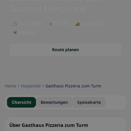
Turm
in Hospental
🕒 Jetzt geöffnet
🌤 Terrasse
🚚 Lieferservice
🥡 Takeaway
Route planen
Community-Badges: glutenfrei, vegan, halal & mehr – direkt sichtbar.
Home
Hospental
Gasthaus Pizzeria zum Turm
Übersicht
Bewertungen
Speisekarte
Über Gasthaus Pizzeria zum Turm