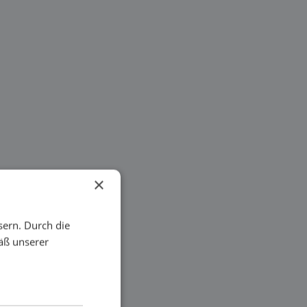
×
sern. Durch die
äß unserer