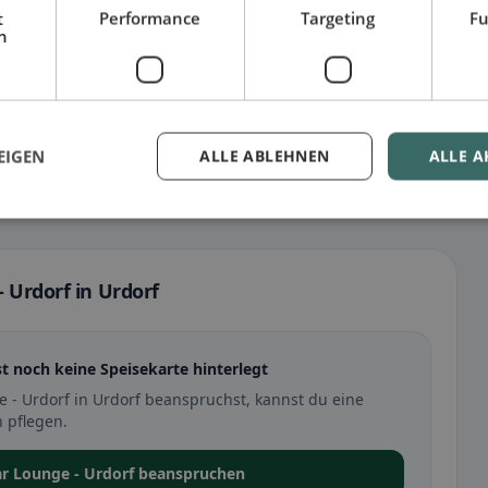
t
Performance
Targeting
Fu
h
EIGEN
ALLE ABLEHNEN
ALLE A
 Urdorf in Urdorf
st noch keine Speisekarte hinterlegt
 - Urdorf in Urdorf beanspruchst, kannst du eine
 pflegen.
ar Lounge - Urdorf beanspruchen