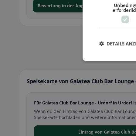
Unbeding
Bewertung in der App abgeben
erforderlic
DETAILS ANZ
Speisekarte von Galatea Club Bar Lounge -
Für Galatea Club Bar Lounge - Urdorf in Urdorf i
Wenn du den Eintrag von Galatea Club Bar Lounge
Speisekarte hochladen und weitere Informationen
Eintrag von Galatea Club B