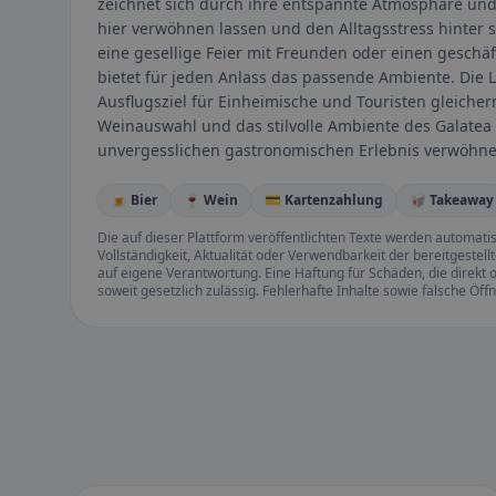
zeichnet sich durch ihre entspannte Atmosphäre und 
hier verwöhnen lassen und den Alltagsstress hinter 
eine gesellige Feier mit Freunden oder einen geschä
bietet für jeden Anlass das passende Ambiente. Die 
Ausflugsziel für Einheimische und Touristen gleiche
Weinauswahl und das stilvolle Ambiente des Galatea
unvergesslichen gastronomischen Erlebnis verwöhne
🍺 Bier
🍷 Wein
💳 Kartenzahlung
🥡 Takeaway
Die auf dieser Plattform veröffentlichten Texte werden automatisie
Vollständigkeit, Aktualität oder Verwendbarkeit der bereitgeste
auf eigene Verantwortung. Eine Haftung für Schäden, die direkt o
soweit gesetzlich zulässig. Fehlerhafte Inhalte sowie falsche Ö