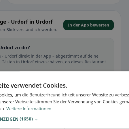
e - Urdorf in Urdorf
In der App bewerten
en Blick verständlich werden.
Urdorf zu dir?
 - Urdorf direkt in der App – abgestimmt auf deine
 Gästen in Urdorf einzuschätzen, ob dieses Restaurant
🕌 Halal
ite verwendet Cookies.
okies, um die Benutzerfreundlichkeit unserer Website zu verbes
unserer Webseite stimmen Sie der Verwendung von Cookies gem
t
 zu.
Weitere Informationen
– besonders bei glutenfrei, vegan, vegetarisch oder
ANZEIGEN
(1650) →