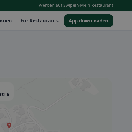
·
Werben auf Swipein
Mein Restaurant
orien
Für Restaurants
App downloaden
stria