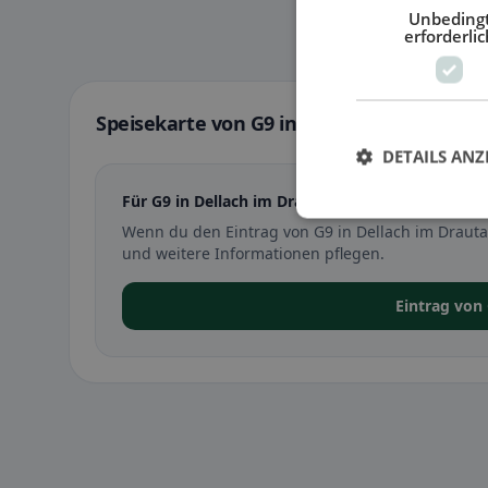
Unbeding
erforderlic
Speisekarte von G9 in Dellach im Drautal
DETAILS ANZ
Für G9 in Dellach im Drautal ist noch keine Speis
Wenn du den Eintrag von G9 in Dellach im Drauta
und weitere Informationen pflegen.
Eintrag von