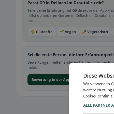
Passt G9 in Dellach im Drautal zu dir?
Teile deine Erfahrung mit G9 direkt in der App –
hilfst du anderen Gästen in Dellach im Drautal ei
passt.
🌾 Glutenfrei
🌱 Vegan
🥕 Vegetarisch
Sei die erste Person, die ihre Erfahrung teil
Bewertungen helfen anderen bei der Entscheidung 
halal.
Diese Webse
Bewertung in der App abgeben
Wir verwenden Co
weitere Nutzung 
Cookie-Richtlinie
ALLE PARTNER 