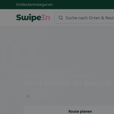
Entdecken
Kategorien
Swipein Homepage
Glatschach 9, 9772 Dellach im Drautal, Austria
G9
in Dellach im Drautal
🌤 Terrasse
Route planen