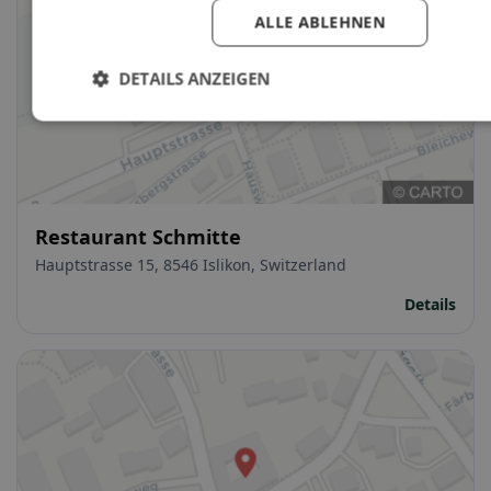
ALLE ABLEHNEN
DETAILS ANZEIGEN
Restaurant Schmitte
Hauptstrasse 15, 8546 Islikon, Switzerland
Details