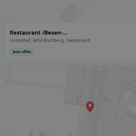
Restaurant /Besen-
Beiz/Besenwirtschaft/Gelegenheitswortschaft/
Lindenhof, 8454 Buchberg, Switzerland
Jetzt offen