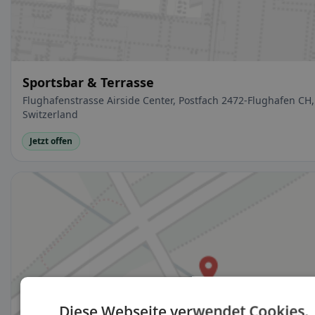
Sportsbar & Terrasse
Flughafenstrasse Airside Center, Postfach 2472-Flughafen CH,
Switzerland
Jetzt offen
Diese Webseite verwendet Cookies.