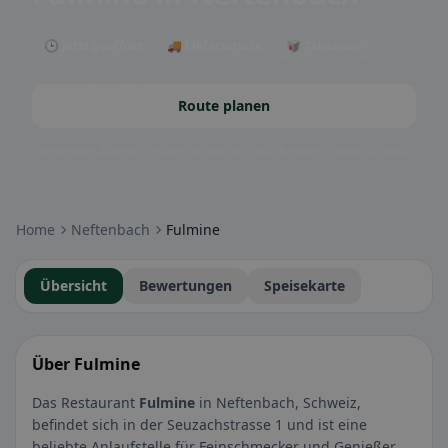
🕒 Jetzt geöffnet
🚚 Lieferservice
🥡 Takeaway
Route planen
Community-Badges: glutenfrei, vegan, halal & mehr – direkt sichtbar.
Home
Neftenbach
Fulmine
Übersicht
Bewertungen
Speisekarte
Über Fulmine
Das Restaurant
Fulmine
in Neftenbach, Schweiz,
befindet sich in der Seuzachstrasse 1 und ist eine
beliebte Anlaufstelle für Feinschmecker und Genießer.