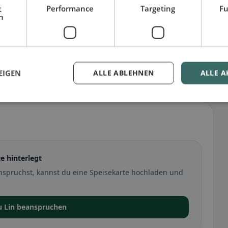
t
Performance
Targeting
Fu
h
EIGEN
ALLE ABLEHNEN
ALLE A
e hinterlegt
nspruchst, kannst du eine Speisekarte hochladen und
u Lin beanspruchen