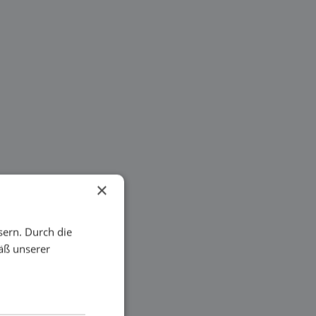
×
sern. Durch die
äß unserer