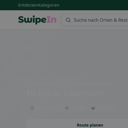
Entdecken
Kategorien
Swipein Homepage
Dornacherstrasse 18, 4500 Solothurn, Switzerland
Fu Lin
in Solothurn
🕒 Jetzt geöffnet
🌤 Terrasse
🥡 Takeaway
Route planen