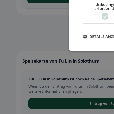
Unbeding
erforderlic
DETAILS ANZ
Speisekarte von Fu Lin in Solothurn
Für Fu Lin in Solothurn ist noch keine Speisekart
Wenn du den Eintrag von Fu Lin in Solothurn bea
weitere Informationen pflegen.
Eintrag von F