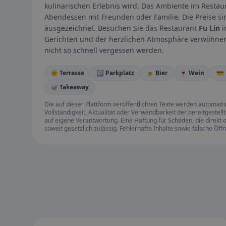
kulinarischen Erlebnis wird. Das Ambiente im Resta
Abendessen mit Freunden oder Familie. Die Preise sin
ausgezeichnet. Besuchen Sie das Restaurant
Fu Lin
i
Gerichten und der herzlichen Atmosphäre verwöhnen. E
nicht so schnell vergessen werden.
🌞 Terrasse
🅿️ Parkplatz
🍺 Bier
🍷 Wein
💳
🥡 Takeaway
Die auf dieser Plattform veröffentlichten Texte werden automatisie
Vollständigkeit, Aktualität oder Verwendbarkeit der bereitgeste
auf eigene Verantwortung. Eine Haftung für Schäden, die direkt o
soweit gesetzlich zulässig. Fehlerhafte Inhalte sowie falsche Ö