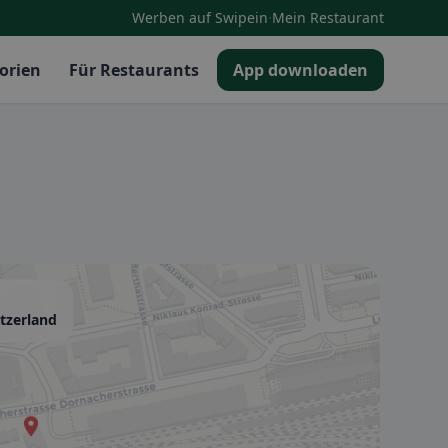
·
Werben auf Swipein
Mein Restaurant
orien
Für Restaurants
App downloaden
tzerland