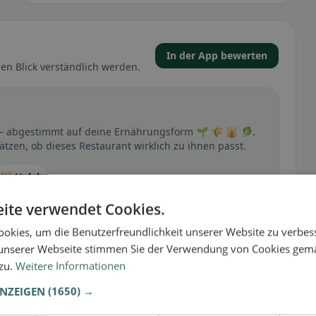
In der App bewerten
en Blick verständlich werden.
pp – abgestimmt auf deine Ernährungsform 🌱 🌾 🕌 🥬.
ätzen, ob dieses Restaurant wirklich zu ihnen passt.
🕌 Halal
ite verwendet Cookies.
okies, um die Benutzerfreundlichkeit unserer Website zu verbes
t
unserer Webseite stimmen Sie der Verwendung von Cookies gem
– besonders bei glutenfrei, vegan, vegetarisch oder
 zu.
Weitere Informationen
ANZEIGEN
(1650) →