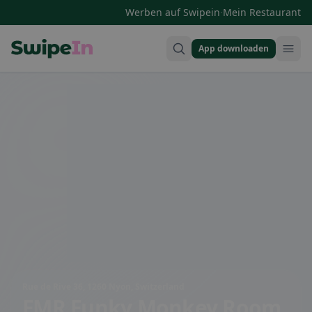
·
Werben auf Swipein
Mein Restaurant
App downloaden
Swipein Homepage
Rue de Rive 36, 1260 Nyon, Switzerland
FMR Funky Monkey Room