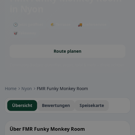
in Nyon
🕒 Jetzt geöffnet
🌤 Terrasse
🚚 Lieferservice
🥡 Takeaway
Route planen
Community-Badges: glutenfrei, vegan, halal & mehr – direkt sichtbar.
Home
Nyon
FMR Funky Monkey Room
Übersicht
Bewertungen
Speisekarte
Über FMR Funky Monkey Room