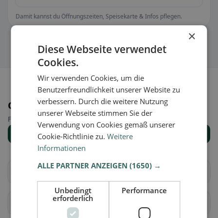
Damit kannst du Öffnungszeiten, Speisekarte & Infos pflegen.
×
Diese Webseite verwendet
Cookies.
Wir verwenden Cookies, um die
Benutzerfreundlichkeit unserer Website zu
verbessern. Durch die weitere Nutzung
Orte in der Nähe
unserer Webseite stimmen Sie der
Finde den passenden Ort für deine Restaurantsuche.
Verwendung von Cookies gemäß unserer
Alle Orte anzeigen
Cookie-Richtlinie zu.
Weitere
Informationen
ALLE PARTNER ANZEIGEN
(1650) →
Bex
Chessel
Unbedingt
Performance
erforderlich
Corbeyrier
Gryon