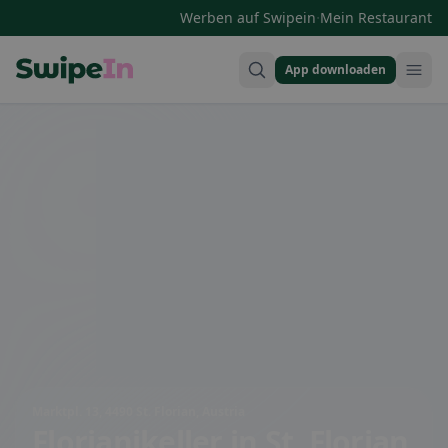
·
Werben auf Swipein
Mein Restaurant
App downloaden
Swipein Homepage
Marktpl. 13, 4490 St. Florian, Austria
Florianikeller
in St. Florian