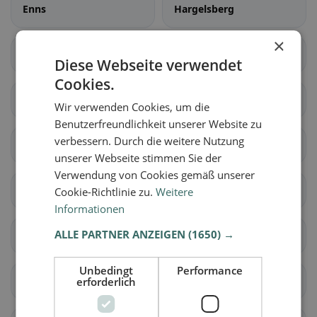
Enns
Hargelsberg
×
Hörsching
Hofkirchen im
Diese Webseite verwendet
Traunkreis
Cookies.
Kematen an der Krems
Kirchberg-Thening
Wir verwenden Cookies, um die
Benutzerfreundlichkeit unserer Website zu
verbessern. Durch die weitere Nutzung
Kronstorf
Leonding
unserer Webseite stimmen Sie der
Verwendung von Cookies gemäß unserer
St. Florian
Neuhofen an der Krems
Cookie-Richtlinie zu.
Weitere
Informationen
ALLE PARTNER ANZEIGEN
(1650) →
Niederneukirchen
Oftering
Unbedingt
Performance
Pasching
Piberbach
erforderlich