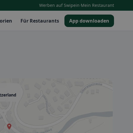
·
Werben auf Swipein
Mein Restaurant
orien
Für Restaurants
App downloaden
tzerland