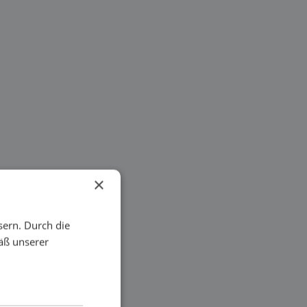
×
sern. Durch die
äß unserer