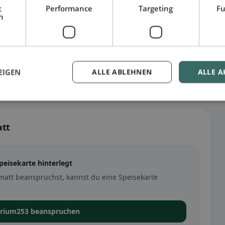
t
Performance
Targeting
Fu
h
EIGEN
ALLE ABLEHNEN
ALLE A
att
eisekarte hinterlegt
tt beanspruchst, kannst du eine Speisekarte
orium253 beanspruchen