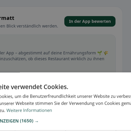
rmatt
In der App bewerten
en Blick verständlich werden.
 der App – abgestimmt auf deine Ernährungsform 🌱 🌾
inzuschätzen, ob dieses Restaurant wirklich zu ihnen
🕌 Halal
ite verwendet Cookies.
okies, um die Benutzerfreundlichkeit unserer Website zu verbes
unserer Webseite stimmen Sie der Verwendung von Cookies gem
t
 zu.
Weitere Informationen
– besonders bei glutenfrei, vegan, vegetarisch oder
ANZEIGEN
(1650) →