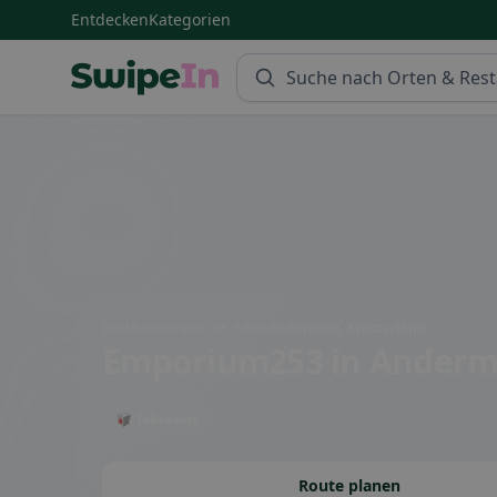
Entdecken
Kategorien
Swipein Homepage
Gotthardstrasse 38, 6490 Andermatt, Switzerland
Emporium253
in Anderm
🥡 Takeaway
Route planen