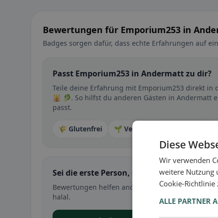
Bewertungen für Emporium253 in Ande
Badges sorgen dafür, dass echte Erfahrungen auf ein
Passt Emporium253 in Andermatt zu dir?
Teile deine Erfahrung mit Emporium253 direkt in
🕌 🥬. So hilfst du anderen Gästen in Andermatt e
passt.
🌾 Glutenfrei
🌱 Vegan
🥕 Vegetarisch
Diese Webse
Wir verwenden Co
weitere Nutzung 
Sei die erste Person, die ihre Erfahrung teil
Cookie-Richtlinie
Bewertungen helfen anderen bei der Entscheidung 
halal.
ALLE PARTNER 