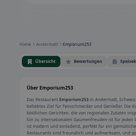
Community-Badges: glutenfrei, vegan, halal & mehr – direkt sich
Home
Andermatt
Emporium253
Übersicht
Bewertungen
Speisek
Über Emporium253
Das Restaurant
Emporium253
in Andermatt, Schweiz,
beliebtes Ziel für Feinschmecker und Genießer. Die K
köstlichen Gerichten, die von regionalen Zutaten inspi
hin zu internationalen Gaumenfreuden ist für jede
ist modern und einladend, perfekt für ein gemütliche
Restaurants sind freundlich und aufmerksam, und sor