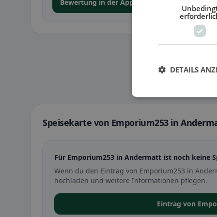
Bewertung in der App abgeben
Unbeding
erforderlic
DETAILS ANZ
Speisekarte von Emporium253 in Anderm
Für Emporium253 in Andermatt ist noch keine Sp
Wenn du den Eintrag von Emporium253 in Anderma
hochladen und weitere Informationen pflegen.
Eintrag von Emp