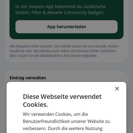
In der Swipein App bekommst du zusätzliche
Details, Filter & aktuelle Community-Badges.
App herunterladen
Alle Angaben ohne Gewähr. Die Inhalte stammen von Google, Nutzer-
Feedback oder den Restaurants selbst und können Fehler enthalten.
Bitte nutzen Sie die Meldefunktion bei Unstimmigkeiten.
Eintrag verwalten
Stimmt etwas nicht oder bist du der Besitzer?
×
Diese Webseite verwendet
🐛 Fehler melden
Cookies.
Wir verwenden Cookies, um die
🏪 Eintrag kostenlos übernehmen
Benutzerfreundlichkeit unserer Website zu
verbessern. Durch die weitere Nutzung
Damit kannst du Öffnungszeiten, Speisekarte & Infos pflegen.