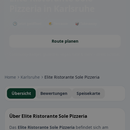
Pizzeria
in Karlsruhe
🕒 Jetzt geöffnet
🌤 Terrasse
🥡 Takeaway
Route planen
Community-Badges: glutenfrei, vegan, halal & mehr – direkt sichtbar.
Home
Karlsruhe
Elite Ristorante Sole Pizzeria
Übersicht
Bewertungen
Speisekarte
Über Elite Ristorante Sole Pizzeria
Das
Elite Ristorante Sole Pizzeria
befindet sich am