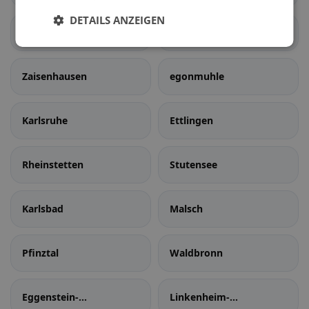
DETAILS ANZEIGEN
Sulzfeld
Kürnbach
Zaisenhausen
egonmuhle
Karlsruhe
Ettlingen
Rheinstetten
Stutensee
Karlsbad
Malsch
Pfinztal
Waldbronn
Eggenstein-
Linkenheim-