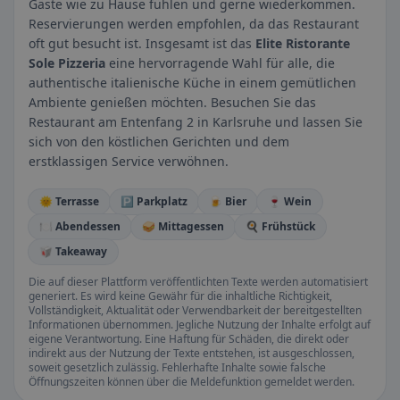
Gäste wie zu Hause fühlen und gerne wiederkommen.
Reservierungen werden empfohlen, da das Restaurant
oft gut besucht ist. Insgesamt ist das
Elite Ristorante
Sole Pizzeria
eine hervorragende Wahl für alle, die
authentische italienische Küche in einem gemütlichen
Ambiente genießen möchten. Besuchen Sie das
Restaurant am Entenfang 2 in Karlsruhe und lassen Sie
sich von den köstlichen Gerichten und dem
erstklassigen Service verwöhnen.
🌞 Terrasse
🅿️ Parkplatz
🍺 Bier
🍷 Wein
🍽️ Abendessen
🥪 Mittagessen
🍳 Frühstück
🥡 Takeaway
Die auf dieser Plattform veröffentlichten Texte werden automatisiert
generiert. Es wird keine Gewähr für die inhaltliche Richtigkeit,
Vollständigkeit, Aktualität oder Verwendbarkeit der bereitgestellten
Informationen übernommen. Jegliche Nutzung der Inhalte erfolgt auf
eigene Verantwortung. Eine Haftung für Schäden, die direkt oder
indirekt aus der Nutzung der Texte entstehen, ist ausgeschlossen,
soweit gesetzlich zulässig. Fehlerhafte Inhalte sowie falsche
Öffnungszeiten können über die Meldefunktion gemeldet werden.