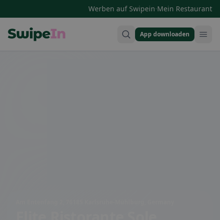
·
Werben auf Swipein
Mein Restaurant
App downloaden
Swipein Homepage
Am Entenfang 2, 76185 Karlsruhe-Mühlburg, Germany
Elite Ristorante Sole