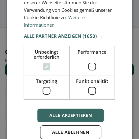
unserer Webseite stimmen Sie der
Verwendung von Cookies gemäß unserer
Cookie-Richtlinie zu.
Weitere
Informationen
ALLE PARTNER ANZEIGEN
(1650) →
Orte in der Nähe
Unbedingt
Performance
erforderlich
Finde den passenden Ort für deine Restaurantsuche.
Alle Orte anzeigen
Targeting
Funktionalität
Waghäusel
Oberhausen-
Rheinhausen
Bretten
Oberderdingen
ALLE AKZEPTIEREN
ALLE ABLEHNEN
Walzbachtal
Gondelsheim