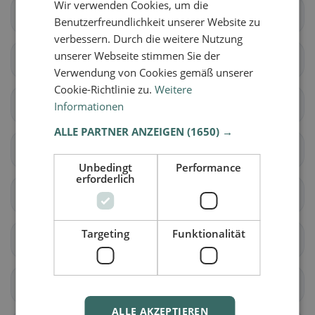
Wir verwenden Cookies, um die
Aarberg
Bargen (BE)
Benutzerfreundlichkeit unserer Website zu
verbessern. Durch die weitere Nutzung
unserer Webseite stimmen Sie der
Grossaffoltern
Kallnach
Verwendung von Cookies gemäß unserer
Cookie-Richtlinie zu.
Weitere
Kappelen
Lyss
Informationen
ALLE PARTNER ANZEIGEN
(1650) →
Meikirch
Radelfingen
Unbedingt
Performance
erforderlich
Rapperswil (BE)
Schüpfen
Targeting
Funktionalität
Seedorf (BE)
Aarwangen
Auswil
Bannwil
ALLE AKZEPTIEREN