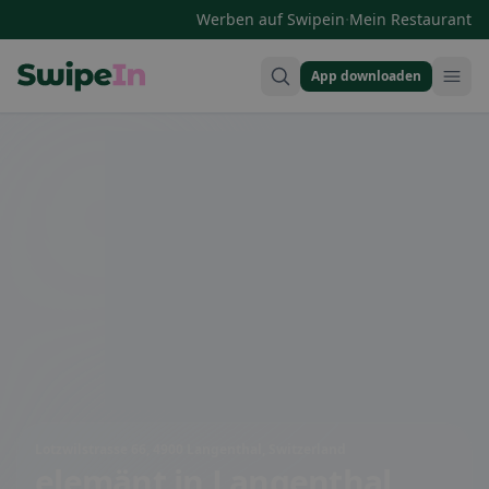
·
Werben auf Swipein
Mein Restaurant
App downloaden
Swipein Homepage
Lotzwilstrasse 66, 4900 Langenthal, Switzerland
elemänt
in Langenthal