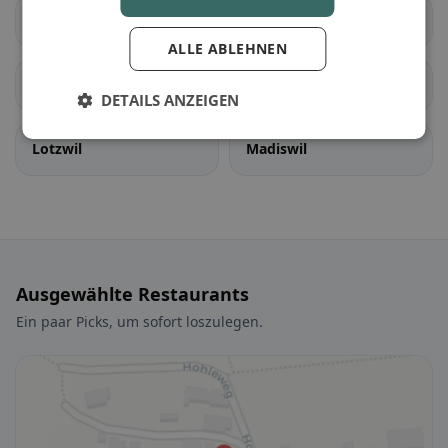
Bleienbach
Busswil bei Melchnau
ALLE ABLEHNEN
Gondiswil
Langenthal
DETAILS ANZEIGEN
Lotzwil
Madiswil
Ausgewählte Restaurants
Ein paar Picks, um sofort loszulegen.