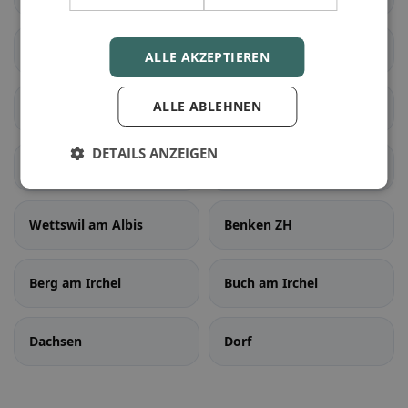
Knonau
Maschwanden
ALLE AKZEPTIEREN
ALLE ABLEHNEN
Mettmenstetten
Obfelden
DETAILS ANZEIGEN
Rifferswil
Stallikon
Wettswil am Albis
Benken ZH
Berg am Irchel
Buch am Irchel
Dachsen
Dorf