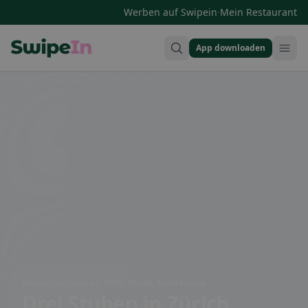
·
Werben auf Swipein
Mein Restaurant
App downloaden
Swipein Homepage
Beckenhofstrasse 5, 8006 Zürich, Switzerland
Drei Stuben
in Zürich