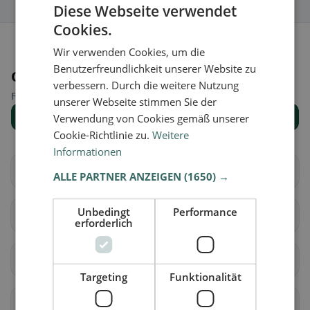
Diese Webseite verwendet
Cookies.
Wir verwenden Cookies, um die
Benutzerfreundlichkeit unserer Website zu
Orte in der Nähe
verbessern. Durch die weitere Nutzung
Finde den passenden Ort für deine Restaurantsuche.
unserer Webseite stimmen Sie der
Alle Orte anzeigen
Verwendung von Cookies gemäß unserer
Cookie-Richtlinie zu.
Weitere
Informationen
Altendorf
Waltenstein
ALLE PARTNER ANZEIGEN
(1650) →
Unbedingt
Performance
Aeugst am Albis
Affoltern am Albis
erforderlich
Bonstetten
Hausen am Albis
Targeting
Funktionalität
Hedingen
Kappel am Albis