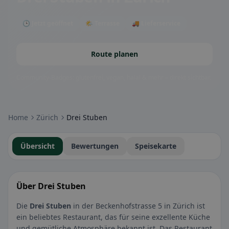
🕒 Jetzt geöffnet
🌤 Terrasse
🚚 Lieferservice
Route planen
Community-Badges: glutenfrei, vegan, halal & mehr – direkt sichtbar.
Home
Zürich
Drei Stuben
Übersicht
Bewertungen
Speisekarte
Über Drei Stuben
Die
Drei Stuben
in der Beckenhofstrasse 5 in Zürich ist
ein beliebtes Restaurant, das für seine exzellente Küche
und gemütliche Atmosphäre bekannt ist. Das Restaurant