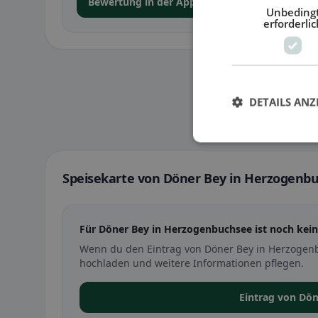
Bewertung in der App abgeben
Unbeding
erforderlic
DETAILS ANZ
Speisekarte von Döner Bey in Herzogenb
Für Döner Bey in Herzogenbuchsee ist noch kein
Wenn du den Eintrag von Döner Bey in Herzogenb
hochladen und weitere Informationen pflegen.
Eintrag von Dö