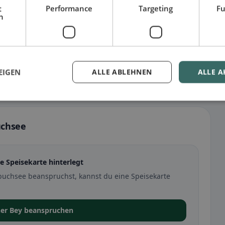
t
Performance
Targeting
Fu
h
EIGEN
ALLE ABLEHNEN
ALLE A
uchsee
e Speisekarte hinterlegt
uchsee beanspruchst, kannst du eine Speisekarte
ner Bey beanspruchen