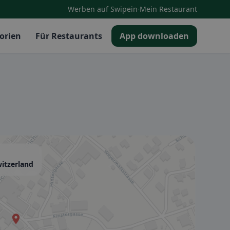
·
Werben auf Swipein
Mein Restaurant
orien
Für Restaurants
App downloaden
itzerland