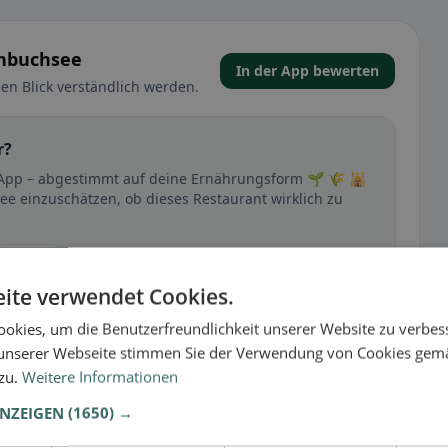
enbuchsee
In der App bewerten
en Blick verständlich werden.
r?
r App – abgestimmt auf deine Ernährungsform 🌱 🌾 🕌
ee einzuschätzen, ob dieses Restaurant wirklich zu
🕌 Halal
ite verwendet Cookies.
okies, um die Benutzerfreundlichkeit unserer Website zu verbes
t
unserer Webseite stimmen Sie der Verwendung von Cookies gem
 zu.
Weitere Informationen
– besonders bei glutenfrei, vegan, vegetarisch oder
ANZEIGEN
(1650) →