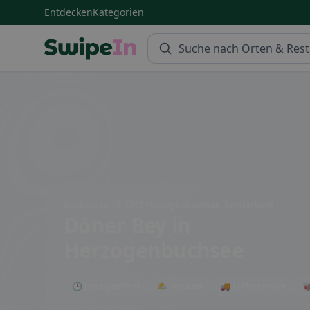
Entdecken
Kategorien
Swipein Homepage
Kirchgasse 10, 3360 Herzogenbuchsee, Switzerland
Döner Bey
in
Herzogenbuchsee
🕒 Jetzt geöffnet
🌤 Terrasse
🚚 Lieferservice
