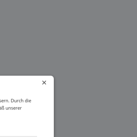
×
sern. Durch die
äß unserer