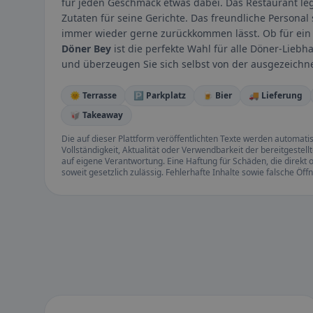
für jeden Geschmack etwas dabei. Das Restaurant leg
Zutaten für seine Gerichte. Das freundliche Persona
immer wieder gerne zurückkommen lässt. Ob für ein 
Döner Bey
ist die perfekte Wahl für alle Döner-Lieb
und überzeugen Sie sich selbst von der ausgezeich
🌞 Terrasse
🅿️ Parkplatz
🍺 Bier
🚚 Lieferung
🥡 Takeaway
Die auf dieser Plattform veröffentlichten Texte werden automatisie
Vollständigkeit, Aktualität oder Verwendbarkeit der bereitgeste
auf eigene Verantwortung. Eine Haftung für Schäden, die direkt o
soweit gesetzlich zulässig. Fehlerhafte Inhalte sowie falsche Ö