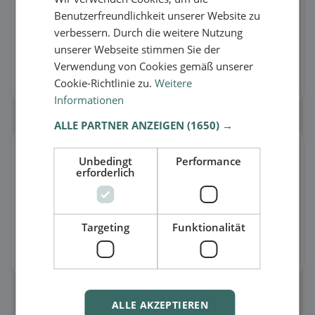
Benutzerfreundlichkeit unserer Website zu
App herunterladen
verbessern. Durch die weitere Nutzung
unserer Webseite stimmen Sie der
Verwendung von Cookies gemäß unserer
Alle Angaben ohne Gewähr. Die Inhalte stammen von Google, Nutzer-
Feedback oder den Restaurants selbst und können Fehler enthalten.
Cookie-Richtlinie zu.
Weitere
Bitte nutzen Sie die Meldefunktion bei Unstimmigkeiten.
Informationen
ALLE PARTNER ANZEIGEN
(1650) →
Eintrag verwalten
Unbedingt
Performance
Stimmt etwas nicht oder bist du der Besitzer?
erforderlich
🐛 Fehler melden
Targeting
Funktionalität
🏪 Eintrag kostenlos übernehmen
Damit kannst du Öffnungszeiten, Speisekarte & Infos pflegen.
ALLE AKZEPTIEREN