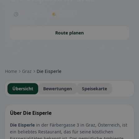
🕒 Jetzt geöffnet
🌤 Terrasse
Route planen
Community-Badges: glutenfrei, vegan, halal & mehr – direkt sichtbar.
Home
Graz
Die Eisperle
Übersicht
Bewertungen
Speisekarte
Über Die Eisperle
Die Eisperle
in der Färbergasse 3 in Graz, Österreich, ist
ein beliebtes Restaurant, das für seine köstlichen
Eisspezialitäten bekannt ist. Das gemütliche Ambiente