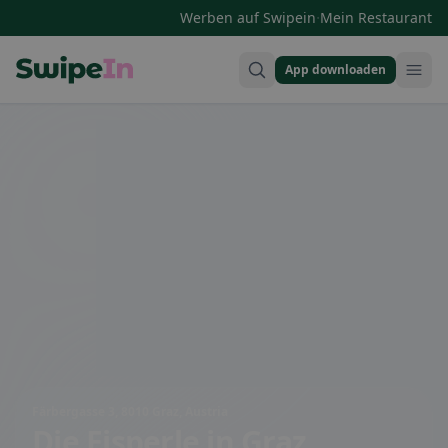
·
Werben auf Swipein
Mein Restaurant
App downloaden
Swipein Homepage
Färbergasse 3, 8010 Graz, Austria
Die Eisperle
in Graz