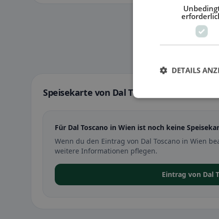
Unbeding
erforderlic
DETAILS ANZ
Speisekarte von Dal Toscano in Wien
Für Dal Toscano in Wien ist noch keine Speisekar
Wenn du den Eintrag von Dal Toscano in Wien be
weitere Informationen pflegen.
Eintrag von Dal