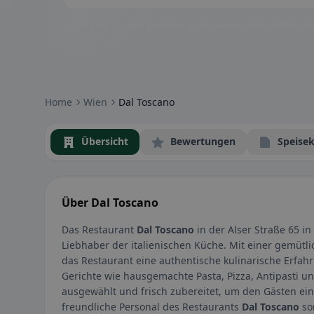
Community-Badges: glutenfrei, vegan, halal & mehr – direkt sich
Home
Wien
Dal Toscano
Übersicht
Bewertungen
Speisek
Über Dal Toscano
Das Restaurant
Dal Toscano
in der Alser Straße 65 in 
Liebhaber der italienischen Küche. Mit einer gemütli
das Restaurant eine authentische kulinarische Erfahru
Gerichte wie hausgemachte Pasta, Pizza, Antipasti un
ausgewählt und frisch zubereitet, um den Gästen ei
freundliche Personal des Restaurants
Dal Toscano
sor