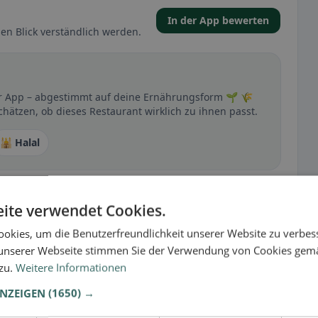
In der App bewerten
en Blick verständlich werden.
der App – abgestimmt auf deine Ernährungsform 🌱 🌾
chätzen, ob dieses Restaurant wirklich zu ihnen passt.
🕌 Halal
t
ite verwendet Cookies.
– besonders bei glutenfrei, vegan, vegetarisch oder
okies, um die Benutzerfreundlichkeit unserer Website zu verbes
unserer Webseite stimmen Sie der Verwendung von Cookies gem
 zu.
Weitere Informationen
ANZEIGEN
(1650) →