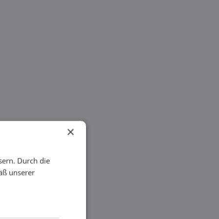
×
sern. Durch die
äß unserer