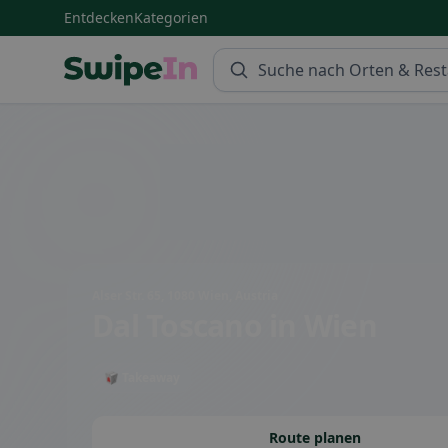
Entdecken
Kategorien
Swipein Homepage
Alser Str. 65, 1080 Wien, Austria
Dal Toscano
in Wien
🥡 Takeaway
Route planen