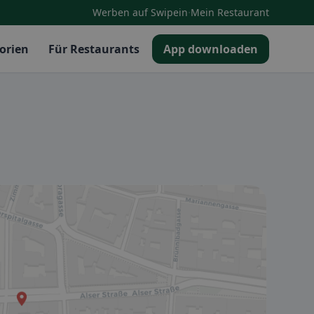
·
Werben auf Swipein
Mein Restaurant
orien
Für Restaurants
App downloaden