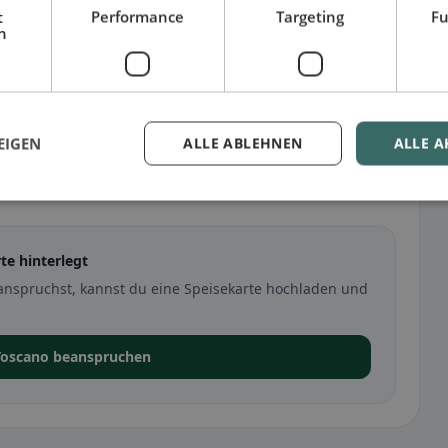
t
Performance
Targeting
Fu
h
EIGEN
ALLE ABLEHNEN
ALLE A
te hinterlegt
anspruchst, kannst du eine Speisekarte hochladen und
 Toscano beanspruchen