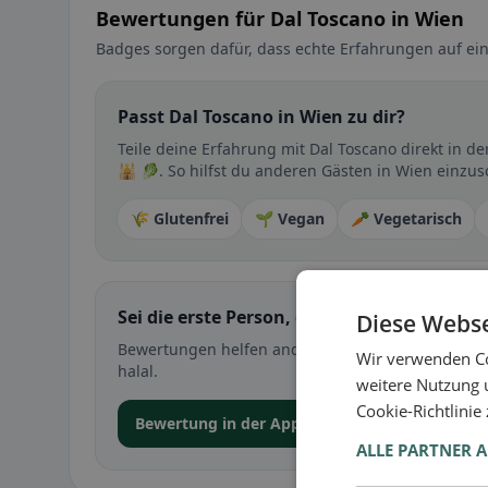
Bewertungen für Dal Toscano in Wien
Badges sorgen dafür, dass echte Erfahrungen auf ein
Passt Dal Toscano in Wien zu dir?
Teile deine Erfahrung mit Dal Toscano direkt in 
🕌 🥬. So hilfst du anderen Gästen in Wien einzus
🌾 Glutenfrei
🌱 Vegan
🥕 Vegetarisch
Sei die erste Person, die ihre Erfahrung teil
Diese Webse
Bewertungen helfen anderen bei der Entscheidung 
Wir verwenden Co
halal.
weitere Nutzung 
Cookie-Richtlinie
Bewertung in der App abgeben
ALLE PARTNER 