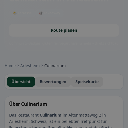
🌤 Terrasse
🥡 Takeaway
Route planen
Community-Badges: glutenfrei, vegan, halal & mehr – direkt sichtbar.
Home
Arlesheim
Culinarium
Übersicht
Bewertungen
Speisekarte
Über Culinarium
Das Restaurant
Culinarium
im Altenmatteweg 2 in
Arlesheim, Schweiz, ist ein beliebter Treffpunkt für
Feinschmecker und Genießer. Hier erwartet die Gäste