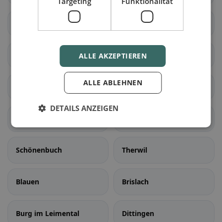
Targeting
Funktionalität
Birsfelden
Bottmingen
Ettingen
Münchenstein
ALLE AKZEPTIEREN
ALLE ABLEHNEN
Muttenz
Oberwil (BL)
DETAILS ANZEIGEN
Pfeffingen
Reinach (BL)
Schönenbuch
Therwil
Blauen
Brislach
Burg im Leimental
Dittingen