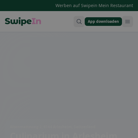
·
Werben auf Swipein
Mein Restaurant
App downloaden
Swipein Homepage
Altenmatteweg 2, 4144 Arlesheim, Switzerland
Culinarium
in Arlesheim